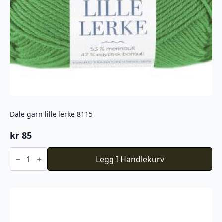
Dale garn lille lerke 8115
kr
85
Dale
garn
Legg I Handlekurv
lille
lerke
8115
antall