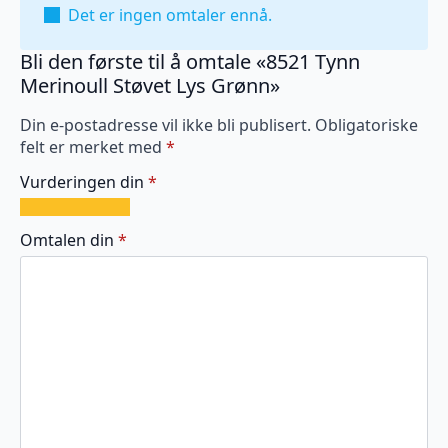
Det er ingen omtaler ennå.
Bli den første til å omtale «8521 Tynn
Merinoull Støvet Lys Grønn»
Din e-postadresse vil ikke bli publisert.
Obligatoriske
felt er merket med
*
Vurderingen din
*
1
2
3
4
5
av
av
av
av
av
Omtalen din
*
5
5
5
5
5
stjerner
stjerner
stjerner
stjerner
stjerner