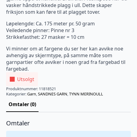
vasker håndstrikkede plagg i ull. Dette skaper
friksjon som kan føre til at plagget tover.
Løpelengde: Ca. 175 meter pr. 50 gram
Veiledende pinner: Pinne nr 3
Strikkefasthet: 27 masker = 10 cm
Vi minner om at fargene du ser her kan avvike noe
avhengig av skjermtype, på samme måte som
garnpartier ofte avviker i noen grad fra fargebad til
fargebad.
Utsolgt
Produktnummer:
11818521
Kategorier:
Garn
,
SANDNES GARN
,
TYNN MERINOULL
Omtaler (0)
Omtaler