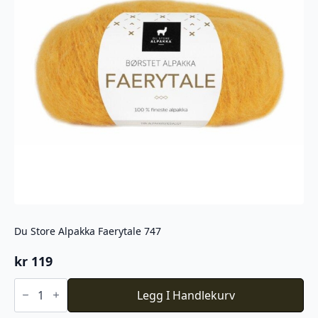
Du Store Alpakka Faerytale 747
kr
119
Du
Store
Legg I Handlekurv
Alpakka
Faerytale