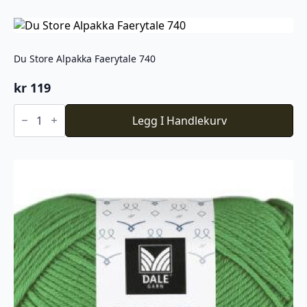
747
antall
Du Store Alpakka Faerytale 740
kr
119
Du
Store
Legg I Handlekurv
Alpakka
Faerytale
740
antall