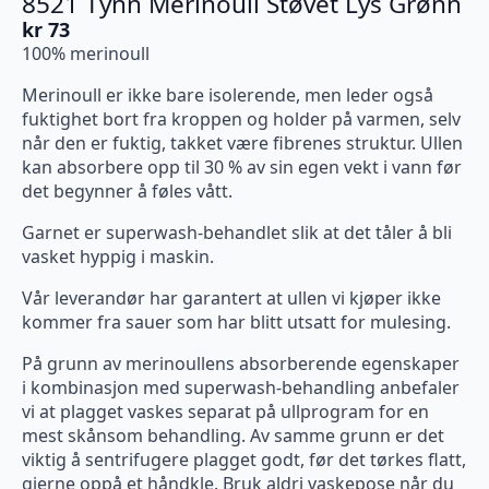
8521 Tynn Merinoull Støvet Lys Grønn
kr
73
100% merinoull
Merinoull er ikke bare isolerende, men leder også
fuktighet bort fra kroppen og holder på varmen, selv
når den er fuktig, takket være fibrenes struktur. Ullen
kan absorbere opp til 30 % av sin egen vekt i vann før
det begynner å føles vått.
Garnet er superwash-behandlet slik at det tåler å bli
vasket hyppig i maskin.
Vår leverandør har garantert at ullen vi kjøper ikke
kommer fra sauer som har blitt utsatt for mulesing.
På grunn av merinoullens absorberende egenskaper
i kombinasjon med superwash-behandling anbefaler
vi at plagget vaskes separat på ullprogram for en
mest skånsom behandling. Av samme grunn er det
viktig å sentrifugere plagget godt, før det tørkes flatt,
gjerne oppå et håndkle. Bruk aldri vaskepose når du