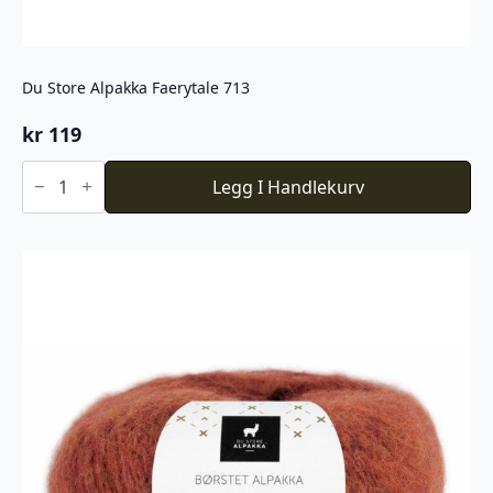
Du Store Alpakka Faerytale 713
kr
119
Du
Store
Legg I Handlekurv
Alpakka
Faerytale
713
antall