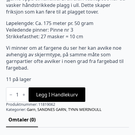
vasker håndstrikkede plagg i ull. Dette skaper
friksjon som kan føre til at plagget tover.
Løpelengde: Ca. 175 meter pr. 50 gram
Veiledende pinner: Pinne nr 3
Strikkefasthet: 27 masker = 10 cm
Vi minner om at fargene du ser her kan avvike noe
avhengig av skjermtype, på samme måte som
garnpartier ofte avviker i noen grad fra fargebad til
fargebad.
11 på lager
9062
Tynn
Legg I Handlekurv
Merinoull
Olivengrønn
Produktnummer:
11819062
antall
Kategorier:
Garn
,
SANDNES GARN
,
TYNN MERINOULL
Omtaler (0)