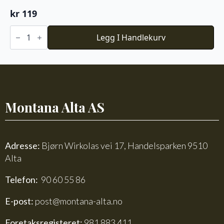
kr
119
Du
Store
Legg I Handlekurv
Alpakka
Faerytale
740
antall
Montana Alta AS
Adresse:
Bjørn Wirkolas vei 17, Handelsparken 9510
Alta
Telefon:
90 60 55 86
E-post:
post@montana-alta.no
Foretaksregisteret:
981 883 411