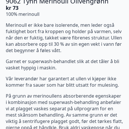
9062 Tynn Merinoull Olivengrønn
kr
73
100% merinoull
Merinoull er ikke bare isolerende, men leder også
fuktighet bort fra kroppen og holder på varmen, selv
når den er fuktig, takket være fibrenes struktur. Ullen
kan absorbere opp til 30 % av sin egen vekt i vann før
det begynner å føles vått.
Garnet er superwash-behandlet slik at det tåler å bli
vasket hyppig i maskin.
Vår leverandør har garantert at ullen vi kjøper ikke
kommer fra sauer som har blitt utsatt for mulesing.
På grunn av merinoullens absorberende egenskaper
i kombinasjon med superwash-behandling anbefaler
vi at plagget vaskes separat på ullprogram for en
mest skånsom behandling. Av samme grunn er det
viktig å sentrifugere plagget godt, før det tørkes flatt,
gjerne oppå et håndkle. Bruk aldri vaskepose når du