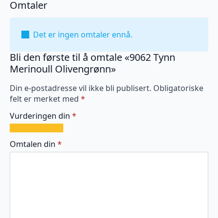
Omtaler
Det er ingen omtaler ennå.
Bli den første til å omtale «9062 Tynn
Merinoull Olivengrønn»
Din e-postadresse vil ikke bli publisert.
Obligatoriske
felt er merket med
*
Vurderingen din
*
1
2
3
4
5
av
av
av
av
av
Omtalen din
*
5
5
5
5
5
stjerner
stjerner
stjerner
stjerner
stjerner