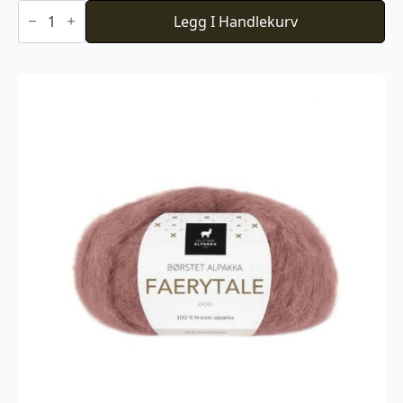
Du
Store
Legg I Handlekurv
Alpakka
Faerytale
719
antall