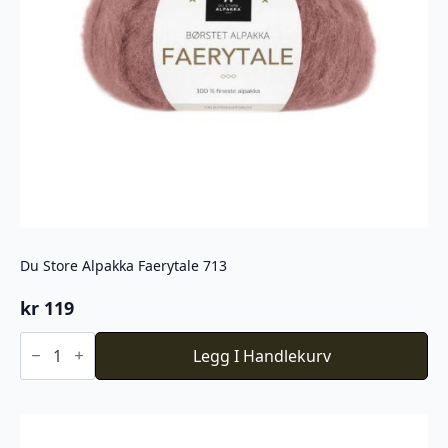
Du Store Alpakka Faerytale 713
kr
119
Du
Store
Legg I Handlekurv
Alpakka
Faerytale
713
antall