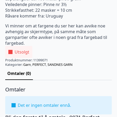
Veiledende pinner: Pinne nr 3½
Strikkefasthet: 22 masker = 10 cm
Råvare kommer fra: Uruguay
Vi minner om at fargene du ser her kan avvike noe
avhengig av skjermtype, på samme måte som
garnpartier ofte avviker i noen grad fra fargebad til
fargebad.
Utsolgt
Produktnummer:
11399071
Kategorier:
Garn
,
PERFECT
,
SANDNES GARN
Omtaler (0)
Omtaler
Det er ingen omtaler ennå.