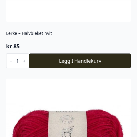
Lerke – Halvbleket hvit
kr
85
Lerke
-
Legg I Handlekurv
Halvbleket
hvit
antall