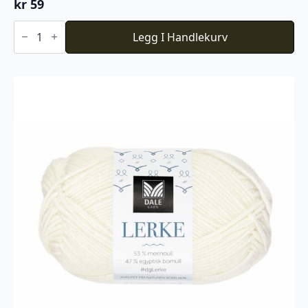
kr
59
Baby
Ull
Legg I Handlekurv
-
Beige
melert
antall