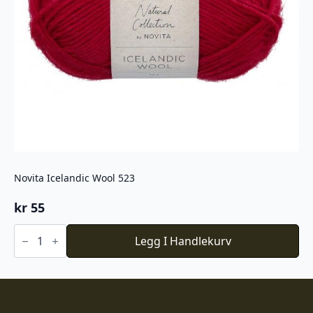
Novita Icelandic Wool 523
kr
55
Novita
Icelandic
Legg I Handlekurv
Wool
523
antall