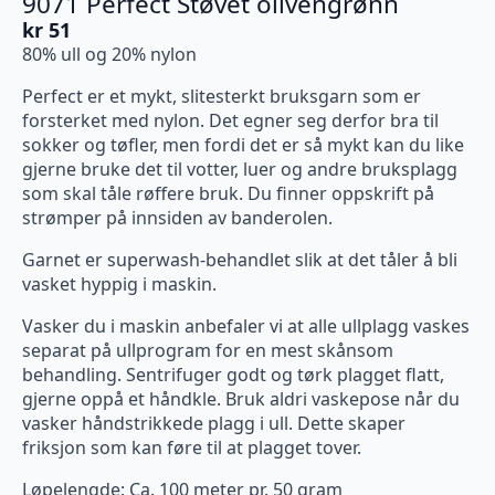
9071 Perfect Støvet olivengrønn
kr
51
80% ull og 20% nylon
Perfect er et mykt, slitesterkt bruksgarn som er
forsterket med nylon. Det egner seg derfor bra til
sokker og tøfler, men fordi det er så mykt kan du like
gjerne bruke det til votter, luer og andre bruksplagg
som skal tåle røffere bruk. Du finner oppskrift på
strømper på innsiden av banderolen.
Garnet er superwash-behandlet slik at det tåler å bli
vasket hyppig i maskin.
Vasker du i maskin anbefaler vi at alle ullplagg vaskes
separat på ullprogram for en mest skånsom
behandling. Sentrifuger godt og tørk plagget flatt,
gjerne oppå et håndkle. Bruk aldri vaskepose når du
vasker håndstrikkede plagg i ull. Dette skaper
friksjon som kan føre til at plagget tover.
Løpelengde: Ca. 100 meter pr. 50 gram