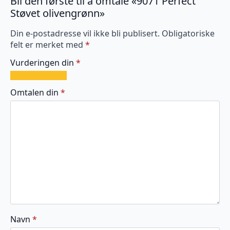
Bli den første til å omtale «9071 Perfect
Støvet olivengrønn»
Din e-postadresse vil ikke bli publisert.
Obligatoriske
felt er merket med
*
Vurderingen din
*
1
2
3
4
5
av
av
av
av
av
Omtalen din
*
5
5
5
5
5
stjerner
stjerner
stjerner
stjerner
stjerner
Navn
*