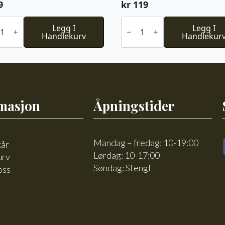
9
kr
119
Du
Legg I
Store
Legg I
Handlekurv
Alpakka
Handlekur
bleket
Faerytale
743
l
antall
masjon
Åpningstider
Mandag – fredag: 10-19:00
kår
Lørdag: 10-17:00
urv
Søndag: Stengt
oss