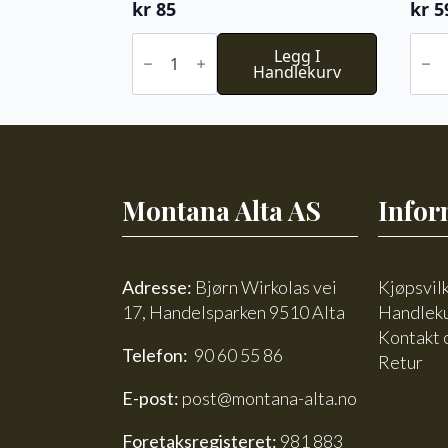
kr
85
kr
5
Lerke
Baby
-
Legg I
Ull
Halvbleket
Handlekurv
-
hvit
Halv
antall
hvit
antal
Montana Alta AS
Infor
Adresse:
Bjørn Wirkolas vei
Kjøpsvil
17, Handelsparken 9510 Alta
Handlek
Kontakt 
Telefon:
90 60 55 86
Retur
E-post:
post@montana-alta.no
Foretaksregisteret:
981 883