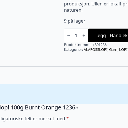
produksjon. Ullen er lokalt 
naturen.
9 på lager
Alafosslopi
100g
Legg I Handlek
Burnt
Orange
Produktnummer:
801236
1236
Kategorier:
ALAFOSSLOPI
,
Garn
,
LOPI
antall
sslopi 100g Burnt Orange 1236»
ligatoriske felt er merket med
*