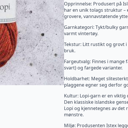
Opprinnelse: Produsert på Isla
har en unik tolags struktur – 
grovere, vannavstøtende ytter
Garnkategori: Tykt/bulky garn.
varmt vintertøy.
Tekstur: Litt rustikt og grovt
bruk.
Fargeutvalg: Finnes i mange fa
svart) og fargede varianter.
Holdbarhet: Meget slitesterkt
plaggene egner seg derfor god
Kultur: Lopi-garn er en viktig
Den klassiske islandske gense
Lopi og kjennetegnes av det 
mønstre.
Miljø: Produsenten Istex legg