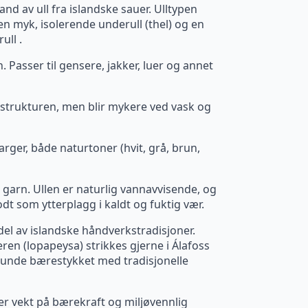
nd av ull fra islandske sauer. Ulltypen
en myk, isolerende underull (thel) og en
ull .
 Passer til gensere, jakker, luer og annet
 i strukturen, men blir mykere ved vask og
rger, både naturtoner (hvit, grå, brun,
 garn. Ullen er naturlig vannavvisende, og
t som ytterplagg i kaldt og fuktig vær.
 del av islandske håndverkstradisjoner.
ren (lopapeysa) strikkes gjerne i Álafoss
runde bærestykket med tradisjonelle
er vekt på bærekraft og miljøvennlig