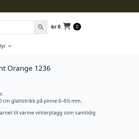
kr
0
0
tyr
rnt Orange 1236
 m
10 cm glattstrikk på pinne 6–6½ mm.
garnet til varme vinterplagg som samtidig