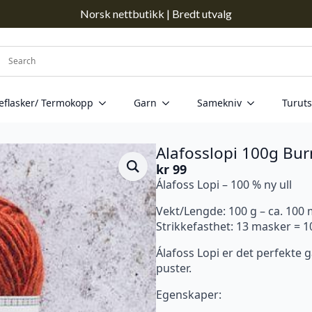
Norsk nettbutikk | Bredt utvalg
eflasker/ Termokopp
Garn
Samekniv
Turuts
Alafosslopi 100g Bu
kr
99
Álafoss Lopi – 100 % ny ull
Vekt/Lengde: 100 g – ca. 100
Strikkefasthet: 13 masker = 
Álafoss Lopi er det perfekte 
puster.
Egenskaper: