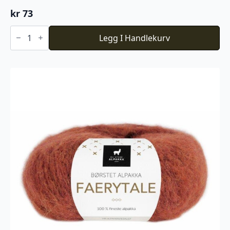
kr
73
6043
PK
Legg I Handlekurv
Sunday
Baby
Blue
Eyes
antall