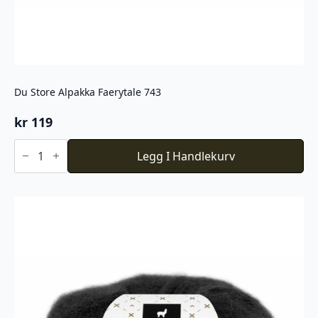
Du Store Alpakka Faerytale 743
kr
119
Du
Store
Legg I Handlekurv
Alpakka
Faerytale
743
antall