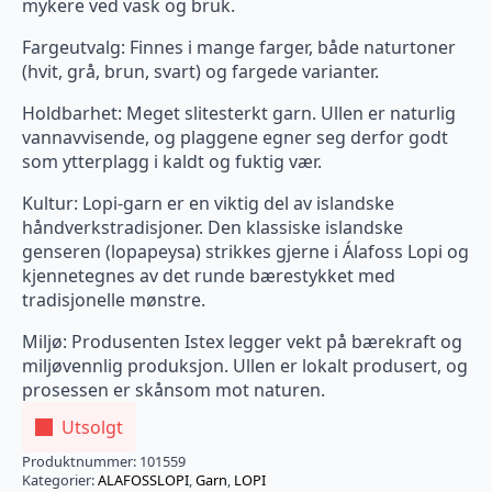
mykere ved vask og bruk.
Fargeutvalg: Finnes i mange farger, både naturtoner
(hvit, grå, brun, svart) og fargede varianter.
Holdbarhet: Meget slitesterkt garn. Ullen er naturlig
vannavvisende, og plaggene egner seg derfor godt
som ytterplagg i kaldt og fuktig vær.
Kultur: Lopi-garn er en viktig del av islandske
håndverkstradisjoner. Den klassiske islandske
genseren (lopapeysa) strikkes gjerne i Álafoss Lopi og
kjennetegnes av det runde bærestykket med
tradisjonelle mønstre.
Miljø: Produsenten Istex legger vekt på bærekraft og
miljøvennlig produksjon. Ullen er lokalt produsert, og
prosessen er skånsom mot naturen.
Utsolgt
Produktnummer:
101559
Kategorier:
ALAFOSSLOPI
,
Garn
,
LOPI