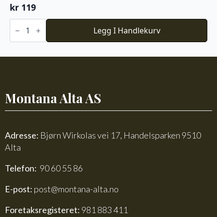
kr
119
Du
Store
Legg I Handlekurv
Alpakka
Faerytale
713
antall
Montana Alta AS
Adresse:
Bjørn Wirkolas vei 17, Handelsparken 9510
Alta
Telefon:
90 60 55 86
E-post:
post@montana-alta.no
Foretaksregisteret:
981 883 411