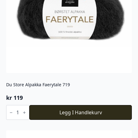
Du Store Alpakka Faerytale 719
kr
119
Du
Store
Legg I Handlekurv
Alpakka
Faerytale
719
antall