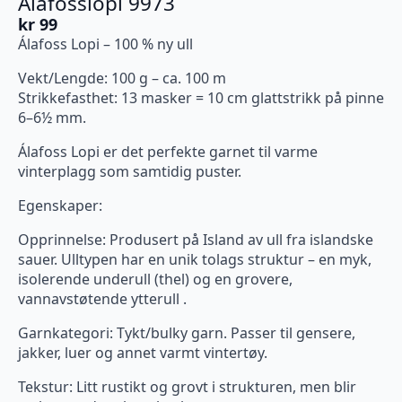
Alafosslopi 9973
kr
99
Álafoss Lopi – 100 % ny ull
Vekt/Lengde: 100 g – ca. 100 m
Strikkefasthet: 13 masker = 10 cm glattstrikk på pinne
6–6½ mm.
Álafoss Lopi er det perfekte garnet til varme
vinterplagg som samtidig puster.
Egenskaper:
Opprinnelse: Produsert på Island av ull fra islandske
sauer. Ulltypen har en unik tolags struktur – en myk,
isolerende underull (thel) og en grovere,
vannavstøtende ytterull .
Garnkategori: Tykt/bulky garn. Passer til gensere,
jakker, luer og annet varmt vintertøy.
Tekstur: Litt rustikt og grovt i strukturen, men blir