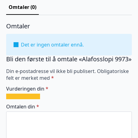
Omtaler (0)
Omtaler
Det er ingen omtaler ennå.
Bli den første til å omtale «Alafosslopi 9973»
Din e-postadresse vil ikke bli publisert.
Obligatoriske
felt er merket med
*
Vurderingen din
*
1
2
3
4
5
av
av
av
av
av
Omtalen din
*
5
5
5
5
5
stjerner
stjerner
stjerner
stjerner
stjerner