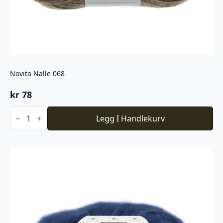
Novita Nalle 068
kr
78
Novita
Nalle
Legg I Handlekurv
068
antall