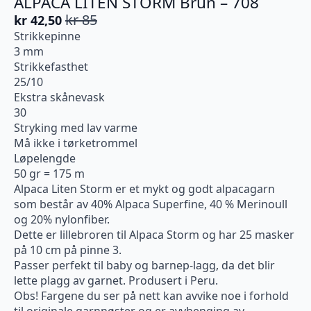
ALPACA LITEN STORM Brun – 708
kr
85
kr
42,50
Opprinnelig
Nåværende
Strikkepinne
pris
pris
3 mm
var:
er:
Strikkefasthet
kr 85.
kr 42,50.
25/10
Ekstra skånevask
30
Stryking med lav varme
Må ikke i tørketrommel
Løpelengde
50 gr = 175 m
Alpaca Liten Storm er et mykt og godt alpacagarn
som består av 40% Alpaca Superfine, 40 % Merinoull
og 20% nylonfiber.
Dette er lillebroren til Alpaca Storm og har 25 masker
på 10 cm på pinne 3.
Passer perfekt til baby og barnep-lagg, da det blir
lette plagg av garnet. Produsert i Peru.
Obs! Fargene du ser på nett kan avvike noe i forhold