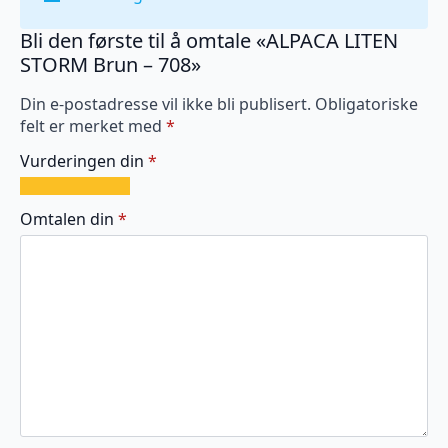
Bli den første til å omtale «ALPACA LITEN
STORM Brun – 708»
Din e-postadresse vil ikke bli publisert.
Obligatoriske
felt er merket med
*
Vurderingen din
*
1
2
3
4
5
av
av
av
av
av
Omtalen din
*
5
5
5
5
5
stjerner
stjerner
stjerner
stjerner
stjerner