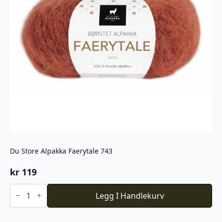
Du Store Alpakka Faerytale 743
kr
119
Du
Store
Legg I Handlekurv
Alpakka
Faerytale
743