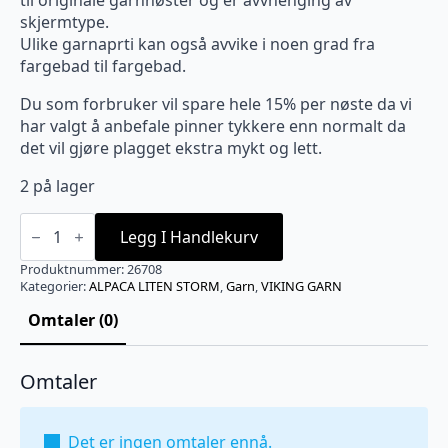
til originale garnnøster og er avvhenging av
skjermtype.
Ulike garnaprti kan også avvike i noen grad fra
fargebad til fargebad.
Du som forbruker vil spare hele 15% per nøste da vi
har valgt å anbefale pinner tykkere enn normalt da
det vil gjøre plagget ekstra mykt og lett.
2 på lager
ALPACA
LITEN
Legg I Handlekurv
STORM
Brun
Produktnummer:
26708
-
Kategorier:
ALPACA LITEN STORM
,
Garn
,
VIKING GARN
708
antall
Omtaler (0)
Omtaler
Det er ingen omtaler ennå.