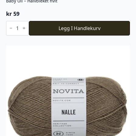
Baby Ull – Halvbleket hvit
kr
59
Baby
Ull
Legg I Handlekurv
-
Halvbleket
hvit
antall