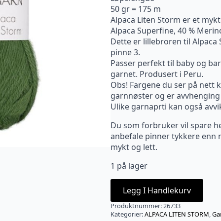
50 gr = 175 m
Alpaca Liten Storm er et myk
Alpaca Superfine, 40 % Merino
Dette er lillebroren til Alpa
pinne 3.
Passer perfekt til baby og bar
garnet. Produsert i Peru.
Obs! Fargene du ser på nett ka
garnnøster og er avvhenging 
Ulike garnaprti kan også avvi
Du som forbruker vil spare he
anbefale pinner tykkere enn n
mykt og lett.
1 på lager
Legg I Handlekurv
Produktnummer:
26733
Kategorier:
ALPACA LITEN STORM
,
Ga