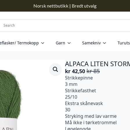
Norsk nettbutikk | Bredt utvalg
eflasker/ Termokopp
Garn
Samekniv
Turuts
ALPACA LITEN STORM
kr
85
kr
42,50
Opprinnelig
Nåværende
Strikkepinne
pris
pris
3 mm
var:
er:
Strikkefasthet
kr 85.
kr 42,50.
25/10
Ekstra skånevask
30
Stryking med lav varme
Må ikke i tørketrommel
Løpelengde