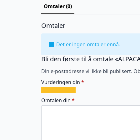
Omtaler (0)
Omtaler
Det er ingen omtaler ennå.
Bli den første til å omtale «ALP
Din e-postadresse vil ikke bli publisert.
Ob
Vurderingen din
*
1
2
3
4
5
av
av
av
av
av
Omtalen din
*
5
5
5
5
5
stjerner
stjerner
stjerner
stjerner
stjerner