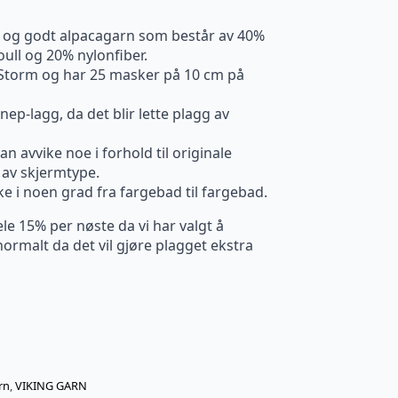
t og godt alpacagarn som består av 40%
ull og 20% nylonfiber.
ca Storm og har 25 masker på 10 cm på
nep-lagg, da det blir lette plagg av
n avvike noe i forhold til originale
av skjermtype.
ke i noen grad fra fargebad til fargebad.
le 15% per nøste da vi har valgt å
ormalt da det vil gjøre plagget ekstra
rn
,
VIKING GARN