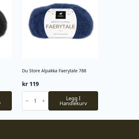
Du Store Alpakka Faerytale 788
kr
119
Du
Store
Legg I
v
Alpakka
Handlekurv
Faerytale
788
antall