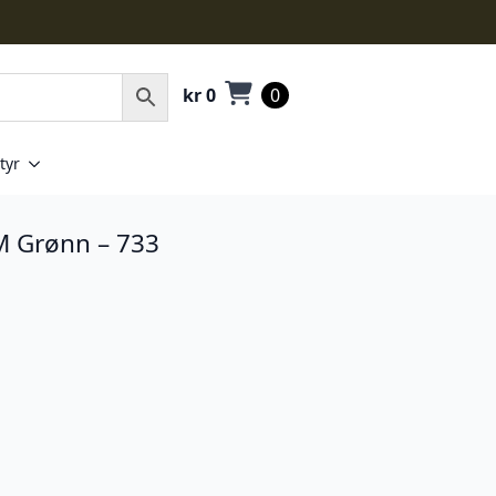
kr
0
0
tyr
 Grønn – 733