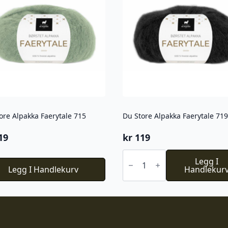
ore Alpakka Faerytale 715
Du Store Alpakka Faerytale 719
19
kr
119
Du
Store
Legg I
Legg I Handlekurv
Alpakka
Handlekur
Faerytale
719
antall