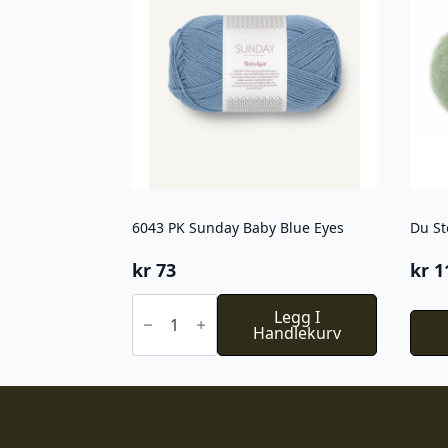
6043 PK Sunday Baby Blue Eyes
Du St
kr
73
kr
1
6043
PK
Legg I
Sunday
Handlekurv
Baby
Blue
Eyes
antall