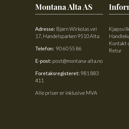
Montana Alta AS
Infor
Adresse:
Bjørn Wirkolas vei
Kjøpsvil
17, Handelsparken 9510 Alta
Handlek
Kontakt 
Telefon:
90 60 55 86
Retur
E-post:
post@montana-alta.no
Foretaksregisteret:
981 883
411
Alle priser er inklusive MVA