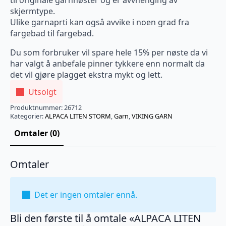
til originale garnnøster og er avvhenging av
skjermtype.
Ulike garnaprti kan også avvike i noen grad fra
fargebad til fargebad.
Du som forbruker vil spare hele 15% per nøste da vi
har valgt å anbefale pinner tykkere enn normalt da
det vil gjøre plagget ekstra mykt og lett.
Utsolgt
Produktnummer:
26712
Kategorier:
ALPACA LITEN STORM
,
Garn
,
VIKING GARN
Omtaler (0)
Omtaler
Det er ingen omtaler ennå.
Bli den første til å omtale «ALPACA LITEN