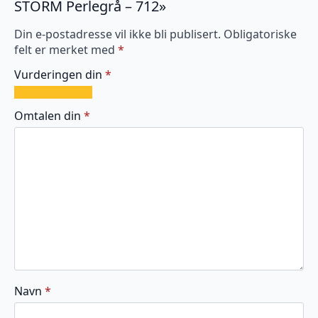
STORM Perlegrå – 712»
Din e-postadresse vil ikke bli publisert.
Obligatoriske
felt er merket med
*
Vurderingen din
*
1
2
3
4
5
av
av
av
av
av
Omtalen din
*
5
5
5
5
5
stjerner
stjerner
stjerner
stjerner
stjerner
Navn
*