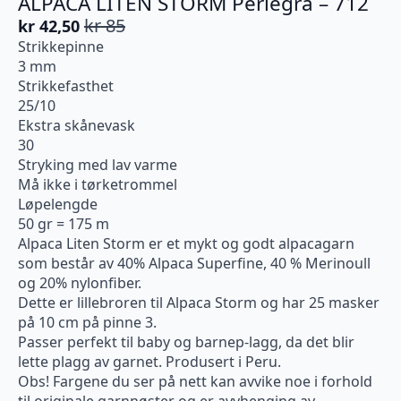
ALPACA LITEN STORM Perlegrå – 712
kr
85
kr
42,50
Opprinnelig
Nåværende
Strikkepinne
pris
pris
3 mm
var:
er:
Strikkefasthet
kr 85.
kr 42,50.
25/10
Ekstra skånevask
30
Stryking med lav varme
Må ikke i tørketrommel
Løpelengde
50 gr = 175 m
Alpaca Liten Storm er et mykt og godt alpacagarn
som består av 40% Alpaca Superfine, 40 % Merinoull
og 20% nylonfiber.
Dette er lillebroren til Alpaca Storm og har 25 masker
på 10 cm på pinne 3.
Passer perfekt til baby og barnep-lagg, da det blir
lette plagg av garnet. Produsert i Peru.
Obs! Fargene du ser på nett kan avvike noe i forhold