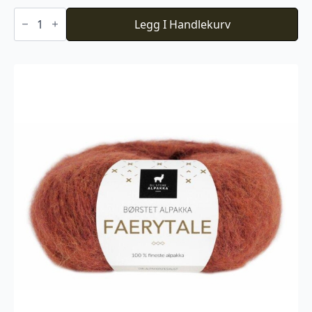
Du
Store
Legg I Handlekurv
Alpakka
Faerytale
788
antall