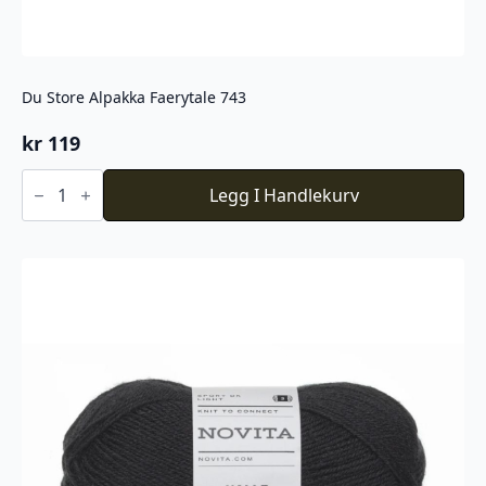
Du Store Alpakka Faerytale 743
kr
119
Du
Store
Legg I Handlekurv
Alpakka
Faerytale
743
antall