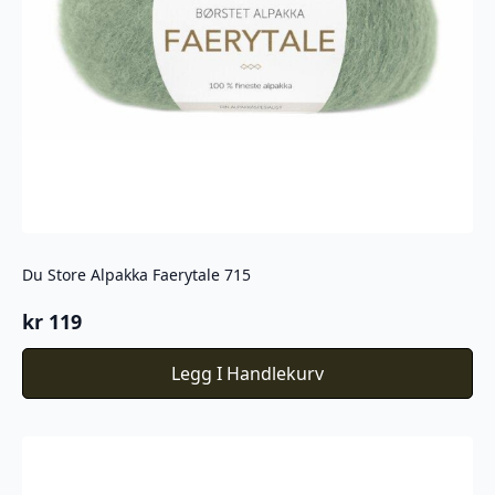
Du Store Alpakka Faerytale 715
kr
119
Legg I Handlekurv