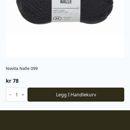
Novita Nalle 099
kr
78
Novita
Nalle
Legg I Handlekurv
099
antall