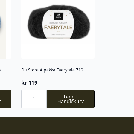
s
Du Store Alpakka Faerytale 719
kr
119
Du
Store
Legg I
v
Alpakka
Handlekurv
Faerytale
719
antall