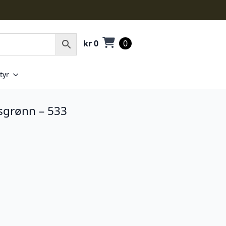
kr
0
0
tyr
grønn – 533