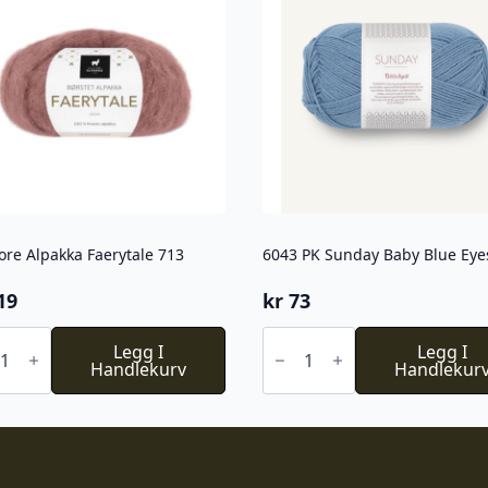
ore Alpakka Faerytale 713
6043 PK Sunday Baby Blue Eye
19
kr
73
6043
e
Legg I
PK
Legg I
kka
Handlekurv
Sunday
Handlekur
tale
Baby
Blue
l
Eyes
antall