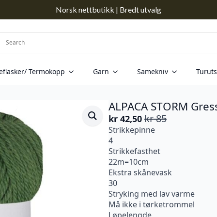
Norsk nettbutikk | Bredt utvalg
eflasker/ Termokopp
Garn
Samekniv
Turuts
ALPACA STORM Gress
kr
85
kr
42,50
Opprinnelig
Nåværende
Strikkepinne
pris
pris
4
var:
er:
Strikkefasthet
kr 85.
kr 42,50.
22m=10cm
Ekstra skånevask
30
Stryking med lav varme
Må ikke i tørketrommel
Løpelengde