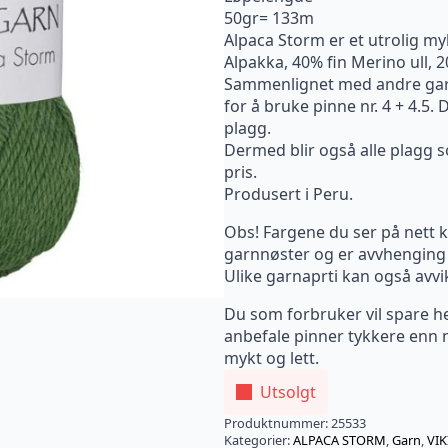
50gr= 133m
Alpaca Storm er et utrolig m
Alpakka, 40% fin Merino ull, 
Sammenlignet med andre garn
for å bruke pinne nr. 4 + 4.5.
plagg.
Dermed blir også alle plagg so
pris.
Produsert i Peru.
Obs! Fargene du ser på nett ka
garnnøster og er avvhenging 
Ulike garnaprti kan også avvi
Du som forbruker vil spare he
anbefale pinner tykkere enn n
mykt og lett.
Utsolgt
Produktnummer:
25533
Kategorier:
ALPACA STORM
,
Garn
,
VI