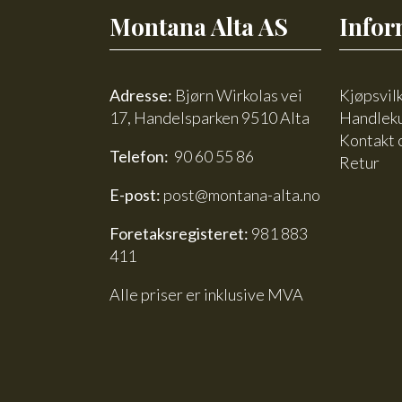
Montana Alta AS
Infor
Adresse:
Bjørn Wirkolas vei
Kjøpsvil
17, Handelsparken 9510 Alta
Handlek
Kontakt 
Telefon:
90 60 55 86
Retur
E-post:
post@montana-alta.no
Foretaksregisteret:
981 883
411
Alle priser er inklusive MVA