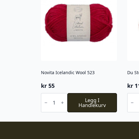
Novita Icelandic Wool 523
Du St
kr
55
kr
1
Novita
Du
Icelandic
Legg I
Stor
Wool
Handlekurv
Alpa
523
Faery
antall
713
antal