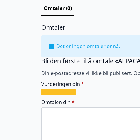
Omtaler (0)
Omtaler
Det er ingen omtaler ennå.
Bli den første til å omtale «ALP
Din e-postadresse vil ikke bli publisert.
Ob
Vurderingen din
*
1
2
3
4
5
av
av
av
av
av
Omtalen din
*
5
5
5
5
5
stjerner
stjerner
stjerner
stjerner
stjerner