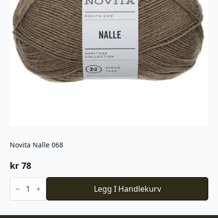
Novita Nalle 068
kr
78
Novita
Nalle
Legg I Handlekurv
068
antall