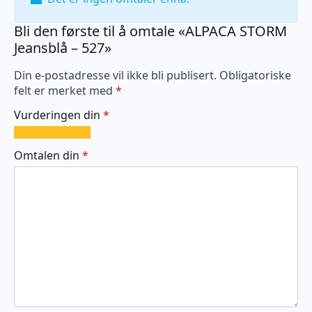
Bli den første til å omtale «ALPACA STORM
Jeansblå – 527»
Din e-postadresse vil ikke bli publisert.
Obligatoriske
felt er merket med
*
Vurderingen din
*
1
2
3
4
5
av
av
av
av
av
Omtalen din
*
5
5
5
5
5
stjerner
stjerner
stjerner
stjerner
stjerner