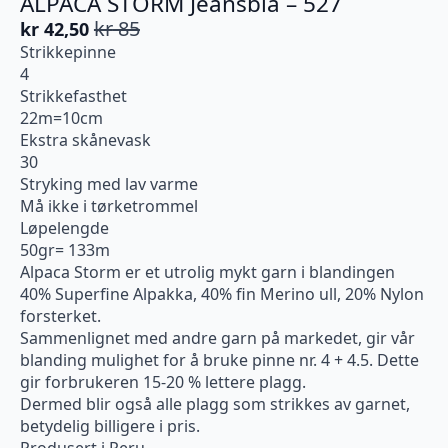
ALPACA STORM Jeansblå – 527
kr
85
kr
42,50
Opprinnelig
Nåværende
Strikkepinne
pris
pris
4
var:
er:
Strikkefasthet
kr 85.
kr 42,50.
22m=10cm
Ekstra skånevask
30
Stryking med lav varme
Må ikke i tørketrommel
Løpelengde
50gr= 133m
Alpaca Storm er et utrolig mykt garn i blandingen
40% Superfine Alpakka, 40% fin Merino ull, 20% Nylon
forsterket.
Sammenlignet med andre garn på markedet, gir vår
blanding mulighet for å bruke pinne nr. 4 + 4.5. Dette
gir forbrukeren 15-20 % lettere plagg.
Dermed blir også alle plagg som strikkes av garnet,
betydelig billigere i pris.