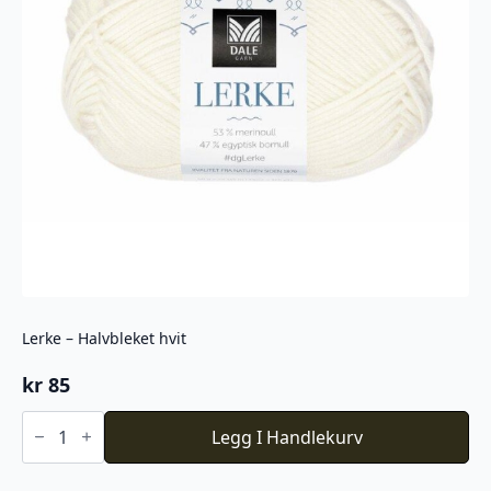
Lerke – Halvbleket hvit
kr
85
Lerke
-
Legg I Handlekurv
Halvbleket
hvit
antall