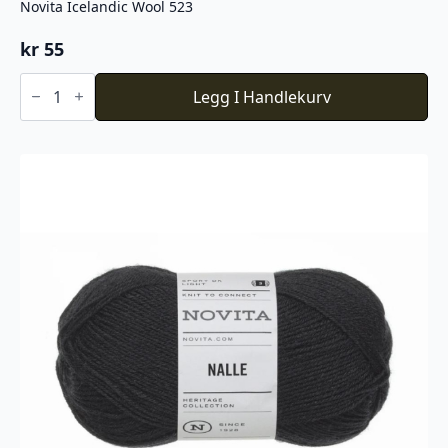
Novita Icelandic Wool 523
kr
55
Novita
Icelandic
Legg I Handlekurv
Wool
523
antall