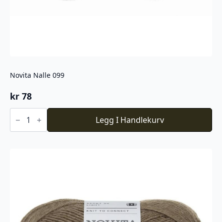
Novita Nalle 099
kr
78
Novita
Nalle
Legg I Handlekurv
099
antall