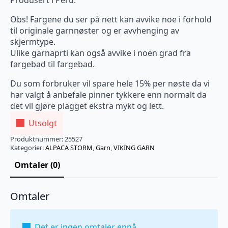
Produsert i Peru.
Obs! Fargene du ser på nett kan avvike noe i forhold
til originale garnnøster og er avvhenging av
skjermtype.
Ulike garnaprti kan også avvike i noen grad fra
fargebad til fargebad.
Du som forbruker vil spare hele 15% per nøste da vi
har valgt å anbefale pinner tykkere enn normalt da
det vil gjøre plagget ekstra mykt og lett.
Utsolgt
Produktnummer:
25527
Kategorier:
ALPACA STORM
,
Garn
,
VIKING GARN
Omtaler (0)
Omtaler
Det er ingen omtaler ennå.