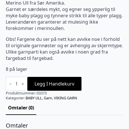
Merino Ull fra Sør Amerika.
Garnet er særdeles mykt, og egner seg ypperlig til
myke baby plagg og tynnere strikk til alle typer plagg.
Leverandøren garanterer at mulesing ikke
forekommer i merinoullen.
Obs! Fargene du ser på nett kan avvike noe i forhold
til originale garnnøster og er avhengig av skjermtype.
Ulike garnparti kan også avvike i noen grad fra
fargebad til fargebad.
8 på lager
BABY
ULL
Legg I Handlekurv
Lys
petrol
Produktnummer:
03373
-
Kategorier:
BABY ULL
,
Garn
,
VIKING GARN
373
antall
Omtaler (0)
Omtaler