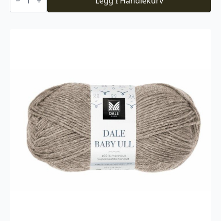
Store
Legg I Handlekurv
Alpakka
Faerytale
719
antall