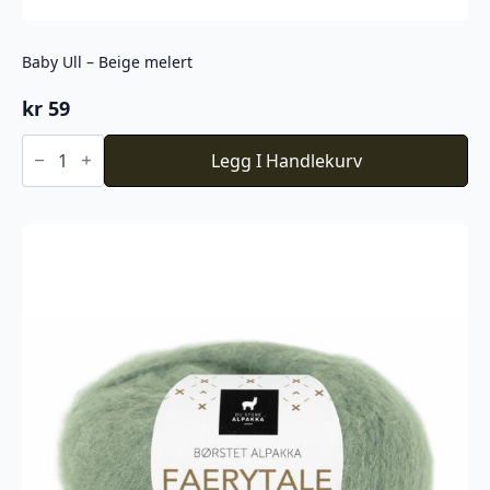
Baby Ull – Beige melert
kr
59
Baby
Ull
Legg I Handlekurv
-
Beige
melert
antall