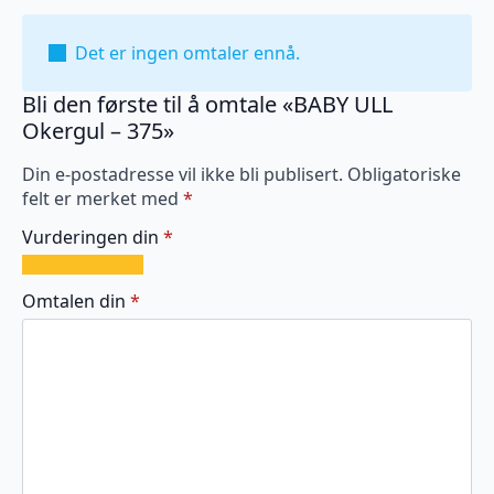
Det er ingen omtaler ennå.
Bli den første til å omtale «BABY ULL
Okergul – 375»
Din e-postadresse vil ikke bli publisert.
Obligatoriske
felt er merket med
*
Vurderingen din
*
1
2
3
4
5
av
av
av
av
av
Omtalen din
*
5
5
5
5
5
stjerner
stjerner
stjerner
stjerner
stjerner