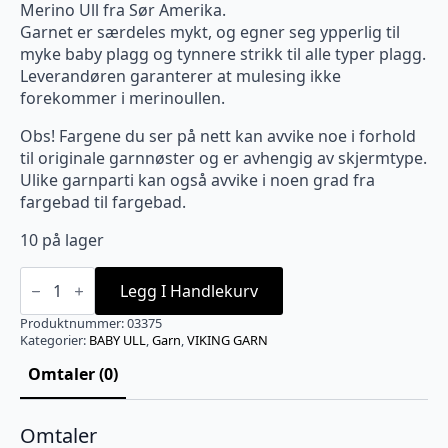
Merino Ull fra Sør Amerika.
Garnet er særdeles mykt, og egner seg ypperlig til
myke baby plagg og tynnere strikk til alle typer plagg.
Leverandøren garanterer at mulesing ikke
forekommer i merinoullen.
Obs! Fargene du ser på nett kan avvike noe i forhold
til originale garnnøster og er avhengig av skjermtype.
Ulike garnparti kan også avvike i noen grad fra
fargebad til fargebad.
10 på lager
BABY
ULL
Legg I Handlekurv
Okergul
-
Produktnummer:
03375
375
Kategorier:
BABY ULL
,
Garn
,
VIKING GARN
antall
Omtaler (0)
Omtaler