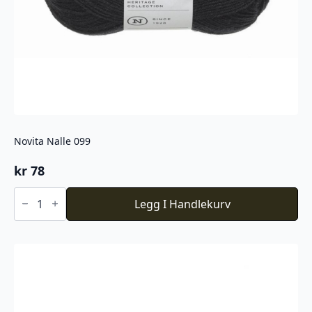
Novita Nalle 099
kr
78
Novita
Nalle
Legg I Handlekurv
099
antall