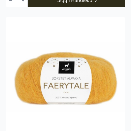
PK
Legg I Handlekurv
Sunday
Baby
Blue
Eyes
antall