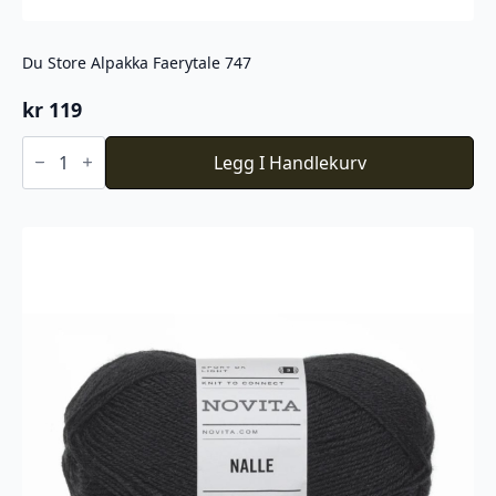
Du Store Alpakka Faerytale 747
kr
119
Du
Store
Legg I Handlekurv
Alpakka
Faerytale
747
antall