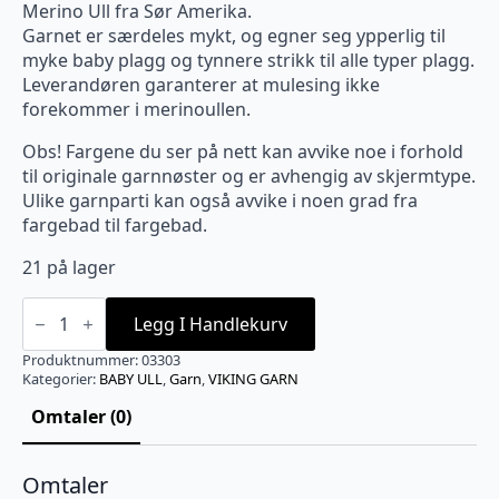
Merino Ull fra Sør Amerika.
Garnet er særdeles mykt, og egner seg ypperlig til
myke baby plagg og tynnere strikk til alle typer plagg.
Leverandøren garanterer at mulesing ikke
forekommer i merinoullen.
Obs! Fargene du ser på nett kan avvike noe i forhold
til originale garnnøster og er avhengig av skjermtype.
Ulike garnparti kan også avvike i noen grad fra
fargebad til fargebad.
21 på lager
BABY
ULL
Legg I Handlekurv
Svart
-
Produktnummer:
03303
303
Kategorier:
BABY ULL
,
Garn
,
VIKING GARN
antall
Omtaler (0)
Omtaler