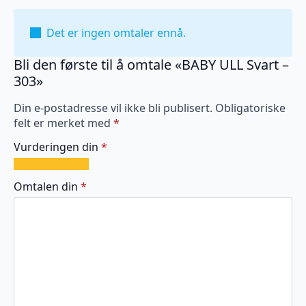
Det er ingen omtaler ennå.
Bli den første til å omtale «BABY ULL Svart –
303»
Din e-postadresse vil ikke bli publisert.
Obligatoriske
felt er merket med
*
Vurderingen din
*
1
2
3
4
5
av
av
av
av
av
Omtalen din
*
5
5
5
5
5
stjerner
stjerner
stjerner
stjerner
stjerner