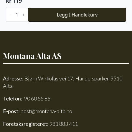
kr
119
Du
Store
Legg I Handlekurv
Alpakka
Faerytale
740
antall
Montana Alta AS
Adresse:
Bjørn Wirkolas vei 17, Handelsparken 9510
Alta
Telefon:
90 60 55 86
E-post:
post@montana-alta.no
Foretaksregisteret:
981 883 411