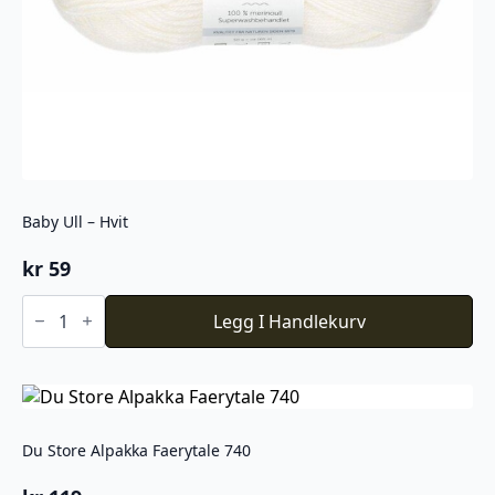
Baby Ull – Hvit
kr
59
Baby
Ull
Legg I Handlekurv
-
Hvit
antall
Du Store Alpakka Faerytale 740