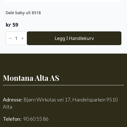
Dale baby ull 8518
kr
59
Dale
baby
Legg I Handlekurv
ull
8518
antall
Montana Alta AS
Adresse:
Bjørn Wirkolas vei 17, Handelsparken 9510
Alta
Telefon:
90 60 55 86