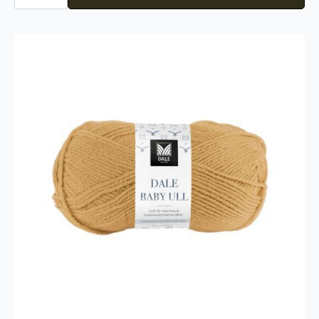
068
antall