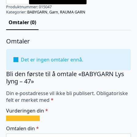
lyng
-
Produktnummer:
015047
47
Kategorier:
BABYGARN
,
Garn
,
RAUMA GARN
antall
Omtaler (0)
Omtaler
Det er ingen omtaler ennå.
Bli den første til å omtale «BABYGARN Lys
lyng – 47»
Din e-postadresse vil ikke bli publisert.
Obligatoriske
felt er merket med
*
Vurderingen din
*
1
2
3
4
5
av
av
av
av
av
Omtalen din
*
5
5
5
5
5