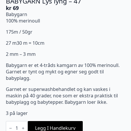
BABYGARN Lys lyng – 47
kr
69
Babygarn
100% merinoull
175m / 50gr
27 m30 m = 10cm
2 mm – 3 mm
Babygarn er et 4-tråds kamgarn av 100% merinoull.
Garnet er tynt og mykt og egner seg godt til
babyplagg.
Garnet er superwashbehandlet og kan vaskes i
maskin på 40 grader, noe som er ekstra praktisk til
babyplagg og babytepper. Babygarn loer ikke.
3 på lager
BABYGARN
Lys
Legg I Handlekurv