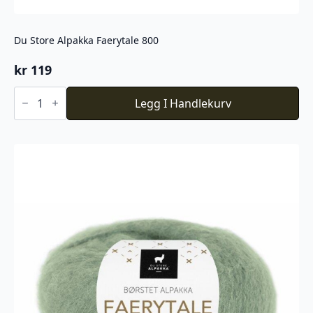
Du Store Alpakka Faerytale 800
kr
119
Du
Store
Legg I Handlekurv
Alpakka
Faerytale
800
antall