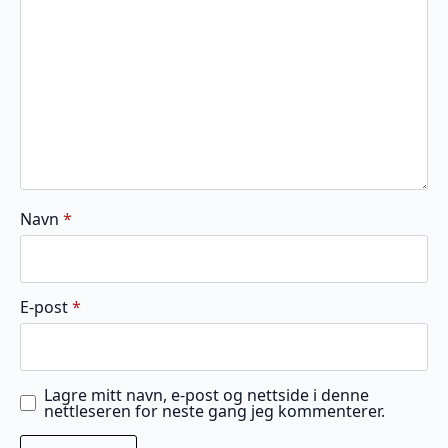
stjerner
stjerner
stjerner
stjerner
stjerner
Navn
*
E-post
*
Lagre mitt navn, e-post og nettside i denne
nettleseren for neste gang jeg kommenterer.