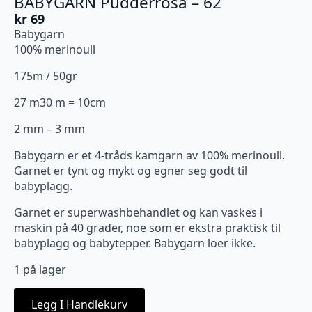
BABYGARN Pudderrosa – 62
kr
69
Babygarn
100% merinoull
175m / 50gr
27 m30 m = 10cm
2 mm – 3 mm
Babygarn er et 4-tråds kamgarn av 100% merinoull.
Garnet er tynt og mykt og egner seg godt til
babyplagg.
Garnet er superwashbehandlet og kan vaskes i
maskin på 40 grader, noe som er ekstra praktisk til
babyplagg og babytepper. Babygarn loer ikke.
1 på lager
Legg I Handlekurv