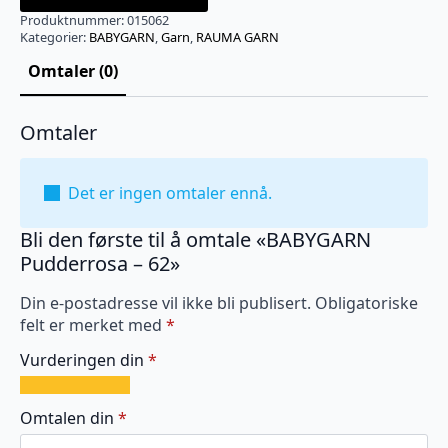
Produktnummer:
015062
Kategorier:
BABYGARN
,
Garn
,
RAUMA GARN
Omtaler (0)
Omtaler
Det er ingen omtaler ennå.
Bli den første til å omtale «BABYGARN
Pudderrosa – 62»
Din e-postadresse vil ikke bli publisert.
Obligatoriske
felt er merket med
*
Vurderingen din
*
1
2
3
4
5
av
av
av
av
av
Omtalen din
*
5
5
5
5
5