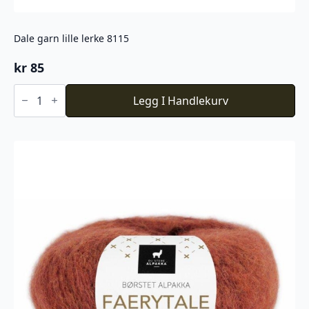
Dale garn lille lerke 8115
kr
85
Dale
garn
Legg I Handlekurv
lille
lerke
8115
antall