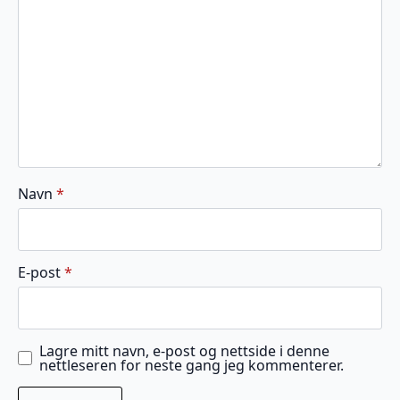
stjerner
stjerner
stjerner
stjerner
stjerner
Navn
*
E-post
*
Lagre mitt navn, e-post og nettside i denne
nettleseren for neste gang jeg kommenterer.