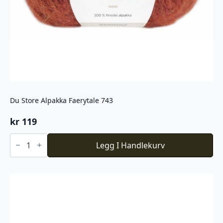
Du Store Alpakka Faerytale 743
kr
119
Du
Store
Legg I Handlekurv
Alpakka
Faerytale
743
antall