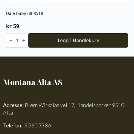
Dale baby ull 8518
kr
59
Dale
baby
Legg I Handlekurv
ull
8518
antall
Montana Alta AS
Adresse:
Bjørn Wirkolas vei 17, Handelsparken 9510
Alta
Telefon:
90 60 55 86