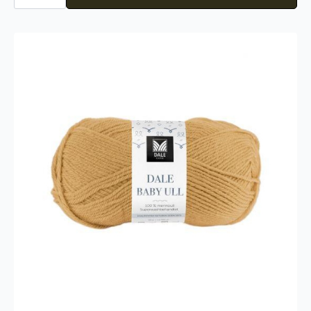
068
antall