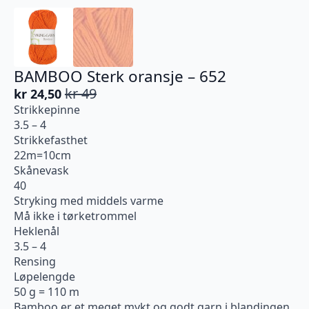
BAMBOO Sterk oransje – 652
kr
49
kr
24,50
Opprinnelig
Nåværende
Strikkepinne
pris
pris
3.5 – 4
var:
er:
Strikkefasthet
kr 49.
kr 24,50.
22m=10cm
Skånevask
40
Stryking med middels varme
Må ikke i tørketrommel
Heklenål
3.5 – 4
Rensing
Løpelengde
50 g = 110 m
Bamboo er et meget mykt og godt garn i blandingen