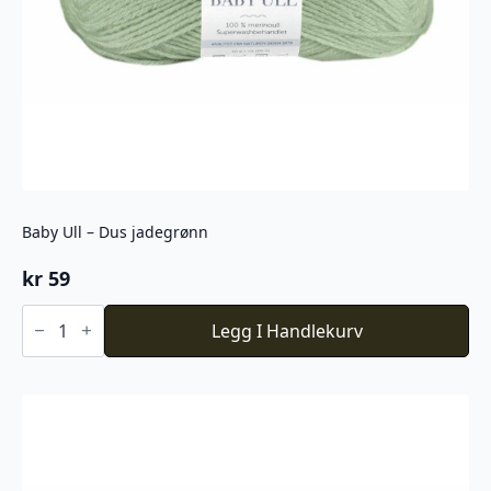
Baby Ull – Dus jadegrønn
kr
59
Baby
Ull
Legg I Handlekurv
-
Dus
jadegrønn
antall