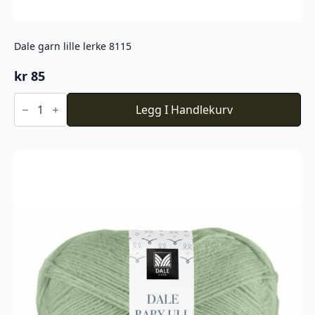
Dale garn lille lerke 8115
kr
85
Dale
garn
Legg I Handlekurv
lille
lerke
8115
antall