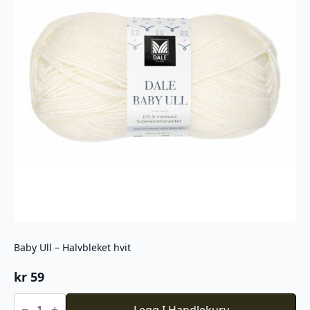
Baby Ull – Halvbleket hvit
kr
59
Baby
Ull
Legg I Handlekurv