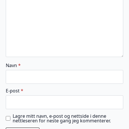
stjerner
stjerner
stjerner
stjerner
stjerner
Navn
*
E-post
*
Lagre mitt navn, e-post og nettside i denne
nettleseren for neste gang jeg kommenterer.