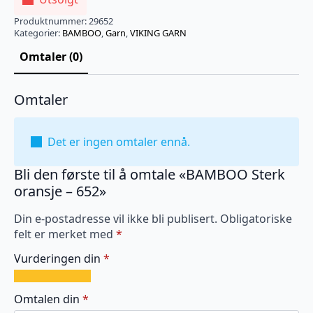
Produktnummer:
29652
Kategorier:
BAMBOO
,
Garn
,
VIKING GARN
Omtaler (0)
Omtaler
Det er ingen omtaler ennå.
Bli den første til å omtale «BAMBOO Sterk
oransje – 652»
Din e-postadresse vil ikke bli publisert.
Obligatoriske
felt er merket med
*
Vurderingen din
*
1
2
3
4
5
av
av
av
av
av
Omtalen din
*
5
5
5
5
5