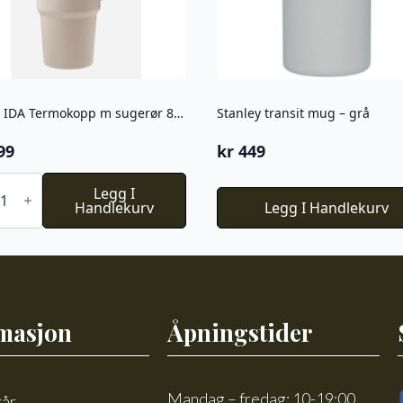
AYA & IDA Termokopp m sugerør 885 ML Cream beige
Stanley transit mug – grå
99
kr
449
Legg I
Handlekurv
Legg I Handlekurv
mokopp
rør
am
e
l
masjon
Åpningstider
Mandag – fredag: 10-19:00
kår