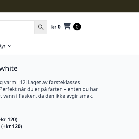
kr
0
0
tyr
 white
g varm i 12! Laget av førsteklasses
. Perfekt når du er på farten – enten du har
dt vann i flasken, da den ikke avgir smak.
+
kr
120
)
 (+
kr
120
)