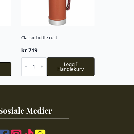
Classic bottle rust
kr
719
Classic
bottle
Legg I
rust
Handlekurv
antall
Sosiale Medier