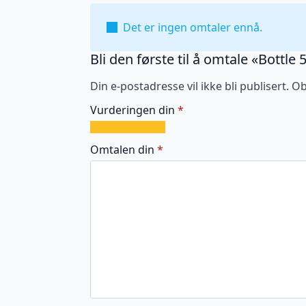
Det er ingen omtaler ennå.
Bli den første til å omtale «Bottle
Din e-postadresse vil ikke bli publisert.
Ob
Vurderingen din
*
1
2
3
4
5
av
av
av
av
av
Omtalen din
*
5
5
5
5
5
stjerner
stjerner
stjerner
stjerner
stjerner