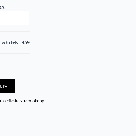
ng.
r white
kr 359
urv
rikkeflasker/ Termokopp