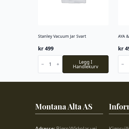
Stanley Vacuum Jar Svart
kr
499
kr
4
Stanley
AYA
Vacuum
Legg I
&
Jar
Handlekurv
IDA
Svart
Ter
antall
m
suge
885
ML
Cre
beig
antal
Montana Alta AS
Infor
Adresse:
Bjørn Wirkolas vei
Kjøpsvil