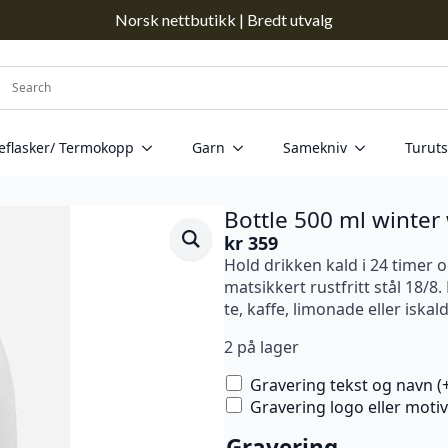
Norsk nettbutikk | Bredt utvalg
eflasker/ Termokopp
Garn
Samekniv
Turuts
Bottle 500 ml winter
kr
359
Hold drikken kald i 24 timer o
matsikkert rustfritt stål 18/8
te, kaffe, limonade eller iskal
2 på lager
Gravering tekst og navn (
Gravering logo eller motiv
Gravering