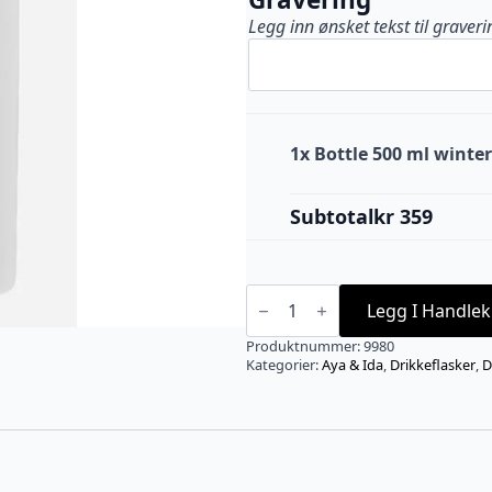
Legg inn ønsket tekst til graveri
1x
Bottle 500 ml winte
Subtotal
kr 359
Bottle
500
Legg I Handlek
ml
winter
Produktnummer:
9980
white
Kategorier:
Aya & Ida
,
Drikkeflasker
,
D
antall