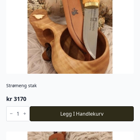
Strømeng stak
kr
3170
Strømeng
stak
Legg I Handlekurv
antall