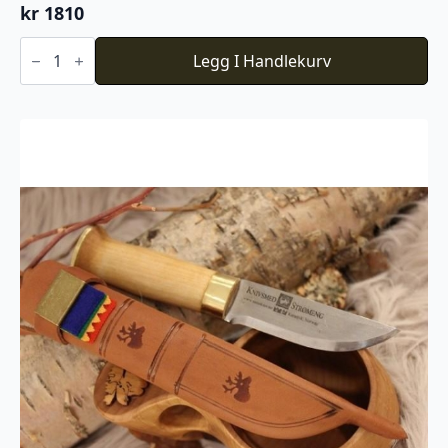
kr
1810
Strømeng
8''
Legg I Handlekurv
antall