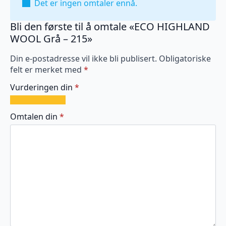
Det er ingen omtaler ennå.
Bli den første til å omtale «ECO HIGHLAND
WOOL Grå – 215»
Din e-postadresse vil ikke bli publisert.
Obligatoriske
felt er merket med
*
Vurderingen din
*
1
2
3
4
5
av
av
av
av
av
Omtalen din
*
5
5
5
5
5
stjerner
stjerner
stjerner
stjerner
stjerner