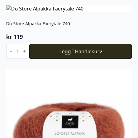
754
antall
Du Store Alpakka Faerytale 740
kr
119
Du
Store
Legg I Handlekurv
Alpakka
Faerytale
740
antall