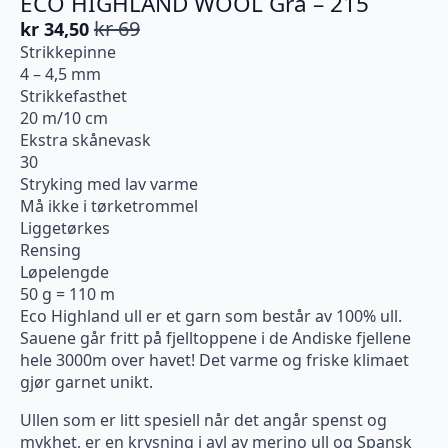
ECO HIGHLAND WOOL Grå – 215
kr
69
kr
34,50
Opprinnelig
Nåværende
Strikkepinne
pris
pris
4 – 4,5 mm
var:
er:
Strikkefasthet
kr 69.
kr 34,50.
20 m/10 cm
Ekstra skånevask
30
Stryking med lav varme
Må ikke i tørketrommel
Liggetørkes
Rensing
Løpelengde
50 g = 110 m
Eco Highland ull er et garn som består av 100% ull.
Sauene går fritt på fjelltoppene i de Andiske fjellene
hele 3000m over havet! Det varme og friske klimaet
gjør garnet unikt.
Ullen som er litt spesiell når det angår spenst og
mykhet, er en krysning i avl av merino ull og Spansk