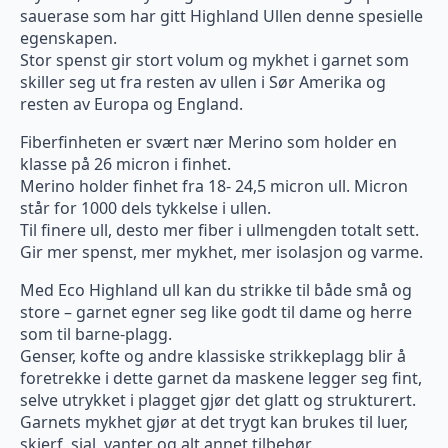
sauerase som har gitt Highland Ullen denne spesielle
egenskapen.
Stor spenst gir stort volum og mykhet i garnet som
skiller seg ut fra resten av ullen i Sør Amerika og
resten av Europa og England.
Fiberfinheten er svært nær Merino som holder en
klasse på 26 micron i finhet.
Merino holder finhet fra 18- 24,5 micron ull. Micron
står for 1000 dels tykkelse i ullen.
Til finere ull, desto mer fiber i ullmengden totalt sett.
Gir mer spenst, mer mykhet, mer isolasjon og varme.
Med Eco Highland ull kan du strikke til både små og
store – garnet egner seg like godt til dame og herre
som til barne-plagg.
Genser, kofte og andre klassiske strikkeplagg blir å
foretrekke i dette garnet da maskene legger seg fint,
selve utrykket i plagget gjør det glatt og strukturert.
Garnets mykhet gjør at det trygt kan brukes til luer,
skjerf, sjal, vanter og alt annet tilbehør.