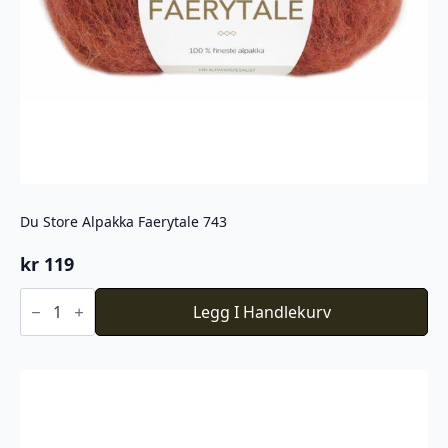
Du Store Alpakka Faerytale 743
kr
119
Du
Store
Legg I Handlekurv
Alpakka
Faerytale
743
antall