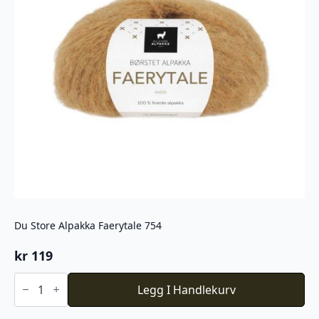
Du Store Alpakka Faerytale 754
kr
119
Du
Store
Legg I Handlekurv
Alpakka
Faerytale