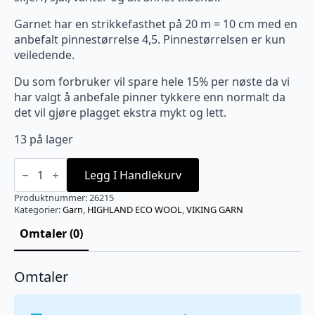
Garnet har en strikkefasthet på 20 m = 10 cm med en
anbefalt pinnestørrelse 4,5. Pinnestørrelsen er kun
veiledende.
Du som forbruker vil spare hele 15% per nøste da vi
har valgt å anbefale pinner tykkere enn normalt da
det vil gjøre plagget ekstra mykt og lett.
13 på lager
ECO
HIGHLAND
Legg I Handlekurv
WOOL
Grå
Produktnummer:
26215
-
Kategorier:
Garn
,
HIGHLAND ECO WOOL
,
VIKING GARN
215
antall
Omtaler (0)
Omtaler