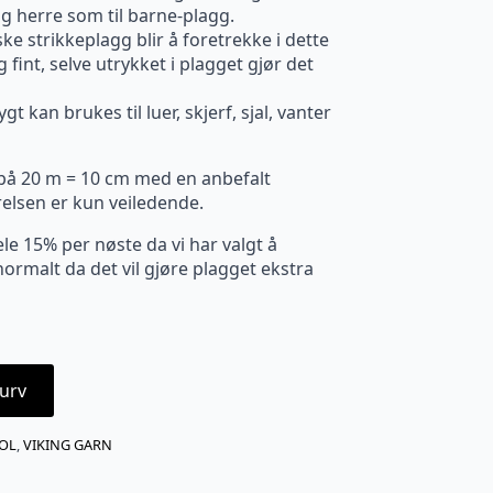
og herre som til barne-plagg.
ke strikkeplagg blir å foretrekke i dette
fint, selve utrykket i plagget gjør det
t kan brukes til luer, skjerf, sjal, vanter
 på 20 m = 10 cm med en anbefalt
relsen er kun veiledende.
le 15% per nøste da vi har valgt å
ormalt da det vil gjøre plagget ekstra
urv
OL
,
VIKING GARN