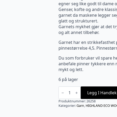
egner seg like godt til dame 
Genser, kofte og andre klassis
garnet da maskene legger seg 
glatt og strukturert.
Garnets mykhet gjør at det tryg
og alt annet tilbehør.
Garnet har en strikkefasthet
pinnestørrelse 4,5. Pinnestør
Du som forbruker vil spare he
anbefale pinner tykkere enn n
mykt og lett.
6 på lager
ECO
HIGHLAND
Legg I Handlek
WOOL
Mørk
Produktnummer:
26258
burgunder
Kategorier:
Garn
,
HIGHLAND ECO WO
-
258