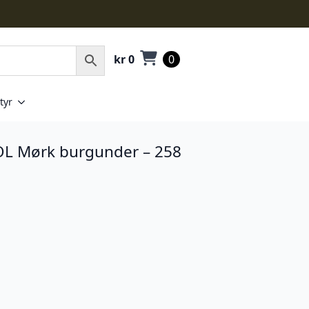
kr
0
0
tyr
 Mørk burgunder – 258