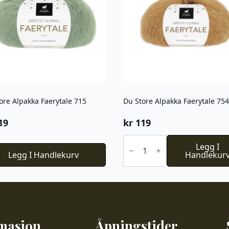
ore Alpakka Faerytale 715
Du Store Alpakka Faerytale 754
19
kr
119
Du
Store
Legg I
Legg I Handlekurv
Alpakka
Handlekur
Faerytale
754
antall
masjon
Åpningstider