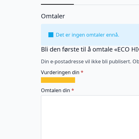
Omtaler
Det er ingen omtaler ennå.
Bli den første til å omtale «EC
Din e-postadresse vil ikke bli publisert.
Ob
Vurderingen din
*
1
2
3
4
5
av
av
av
av
av
Omtalen din
*
5
5
5
5
5
stjerner
stjerner
stjerner
stjerner
stjerner