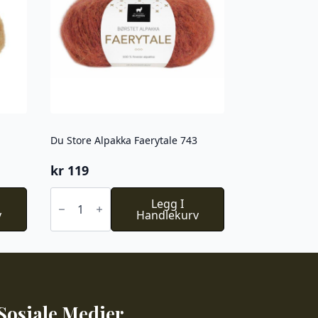
Du Store Alpakka Faerytale 743
kr
119
Du
Store
Legg I
v
Alpakka
Handlekurv
Faerytale
743
antall
Sosiale Medier