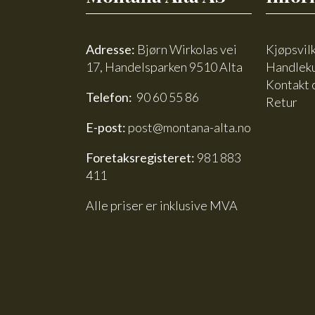
Adresse:
Bjørn Wirkolas vei
Kjøpsvil
17, Handelsparken 9510 Alta
Handlek
Kontakt 
Telefon:
90 60 55 86
Retur
E-post:
post@montana-alta.no
Foretaksregisteret:
981 883
411
Alle priser er inklusive MVA