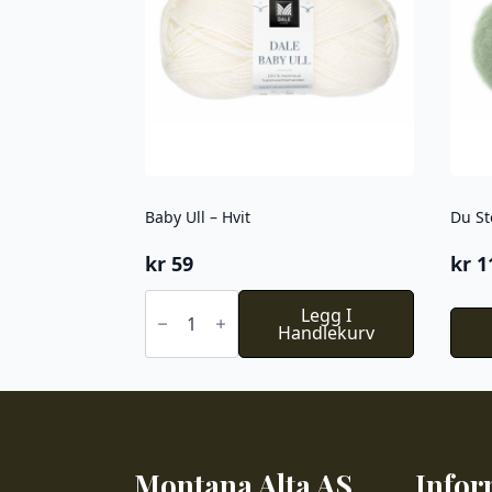
Baby Ull – Hvit
Du St
kr
59
kr
1
Baby
Ull
Legg I
-
Handlekurv
Hvit
antall
Montana Alta AS
Infor