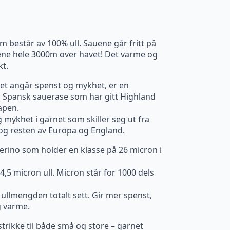
m består av 100% ull. Sauene går fritt på
llene hele 3000m over havet! Det varme og
kt.
 det angår spenst og mykhet, er en
og Spansk sauerase som har gitt Highland
apen.
 mykhet i garnet som skiller seg ut fra
 og resten av Europa og England.
erino som holder en klasse på 26 micron i
4,5 micron ull. Micron står for 1000 dels
 i ullmengden totalt sett. Gir mer spenst,
g varme.
trikke til både små og store – garnet