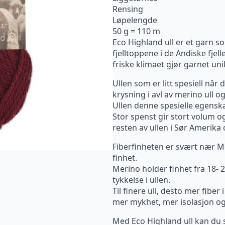
Rensing
Løpelengde
50 g = 110 m
Eco Highland ull er et garn so
fjelltoppene i de Andiske fje
friske klimaet gjør garnet uni
Ullen som er litt spesiell når
krysning i avl av merino ull 
Ullen denne spesielle egensk
Stor spenst gir stort volum og
resten av ullen i Sør Amerika
Fiberfinheten er svært nær M
finhet.
Merino holder finhet fra 18- 2
tykkelse i ullen.
Til finere ull, desto mer fiber
mer mykhet, mer isolasjon o
Med Eco Highland ull kan du s