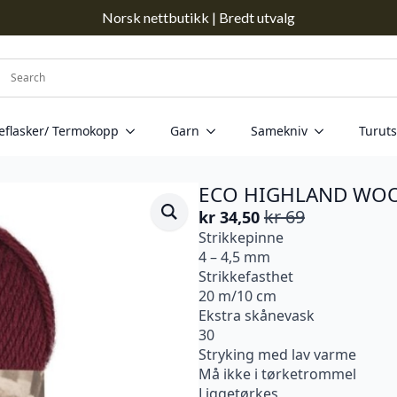
Norsk nettbutikk | Bredt utvalg
eflasker/ Termokopp
Garn
Samekniv
Turuts
ECO HIGHLAND WOOL
kr
69
kr
34,50
Opprinnelig
Nåværende
Strikkepinne
pris
pris
4 – 4,5 mm
var:
er:
Strikkefasthet
kr 69.
kr 34,50.
20 m/10 cm
Ekstra skånevask
30
Stryking med lav varme
Må ikke i tørketrommel
Liggetørkes