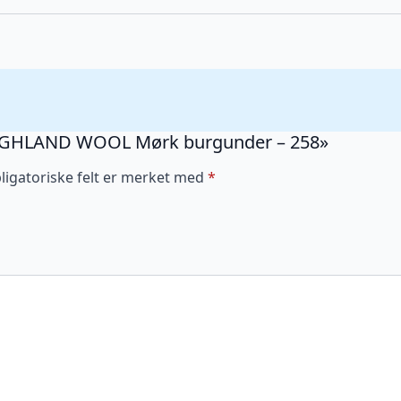
antall
O HIGHLAND WOOL Mørk burgunder – 258»
ligatoriske felt er merket med
*