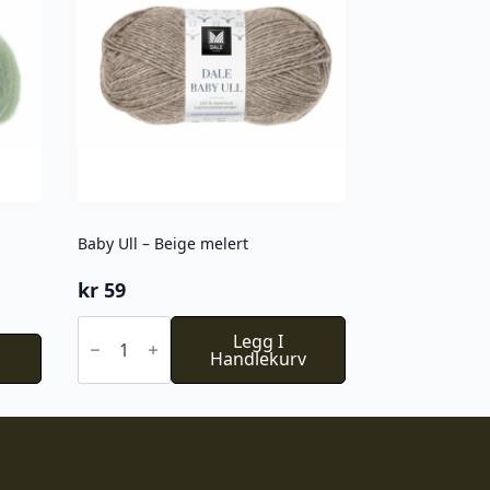
Baby Ull – Beige melert
kr
59
Baby
Ull
Legg I
-
Handlekurv
Beige
melert
antall