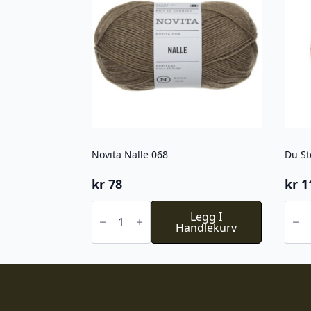
Novita Nalle 068
Du St
kr
78
kr
1
Novita
Du
Nalle
Legg I
Stor
068
Handlekurv
Alpa
antall
Faery
713
antal