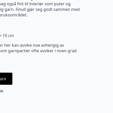
eg også fint til interiør som puter og
sidig garn. Finull gjør seg godt sammen med
e bruksområdet.
 = 10 cm
er her kan avvike noe avhengig av
m garnpartier ofte avviker i noen grad
urv
RN