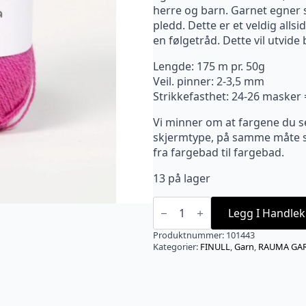
herre og barn. Garnet egner s
pledd. Dette er et veldig all
en følgetråd. Dette vil utvid
Lengde: 175 m pr. 50g
Veil. pinner: 2-3,5 mm
Strikkefasthet: 24-26 masker
Vi minner om at fargene du s
skjermtype, på samme måte so
fra fargebad til fargebad.
13 på lager
FINULL
0465
Legg I Handlek
Mørk
rosa
Produktnummer:
101443
antall
Kategorier:
FINULL
,
Garn
,
RAUMA GA