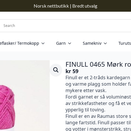
Norsk nettbutikk | Bredt utvalg
eflasker/ Termokopp
Garn
Samekniv
Turuts
FINULL 0465 Mørk r
kr
59
Finull er et 2-tråds kardegarn a
og varme plagg som holder fas
mykere etter vask.
Fordi garnet er så voluminøst
av strikkefastheter og få et ve
ypperlig til toving.
Finull er en av Raumas store 
lange fartstid. Finull passer til
og votter i mønsterstrikk, stru