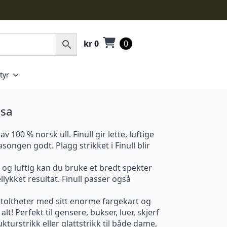
kr
0
0
tyr
osa
v 100 % norsk ull. Finull gir lette, luftige
ongen godt. Plagg strikket i Finull blir
 og luftig kan du bruke et bredt spekter
llykket resultat. Finull passer også
stoltheter med sitt enorme fargekart og
 alt! Perfekt til gensere, bukser, luer, skjerf
kturstrikk eller glattstrikk til både dame,