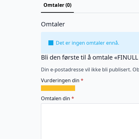
Omtaler (0)
Omtaler
Det er ingen omtaler ennå.
Bli den første til å omtale «FINUL
Din e-postadresse vil ikke bli publisert.
Ob
Vurderingen din
*
1
2
3
4
5
av
av
av
av
av
Omtalen din
*
5
5
5
5
5
stjerner
stjerner
stjerner
stjerner
stjerner