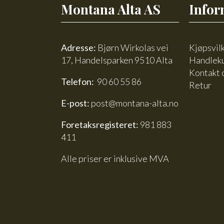
Montana Alta AS
Infor
Adresse:
Bjørn Wirkolas vei
Kjøpsvil
17, Handelsparken 9510 Alta
Handlek
Kontakt 
Telefon:
90 60 55 86
Retur
E-post:
post@montana-alta.no
Foretaksregisteret:
981 883
411
Alle priser er inklusive MVA