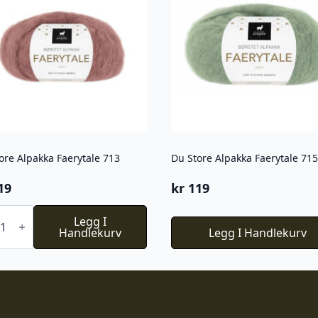
ore Alpakka Faerytale 713
Du Store Alpakka Faerytale 715
19
kr
119
e
Legg I
kka
Handlekurv
Legg I Handlekurv
tale
l