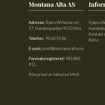
Montana Alta AS
Infor
Adresse:
Bjørn Wirkolas vei
Kjøpsvil
17, Handelsparken 9510 Alta
Handlek
Kontakt 
Telefon:
90 60 55 86
Retur
E-post:
post@montana-alta.no
Foretaksregisteret:
981 883
411
Alle priser er inklusive MVA