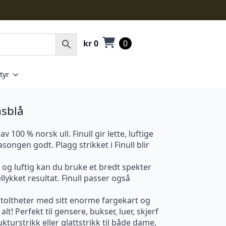
kr
0
0
tyr
nsblå
v 100 % norsk ull. Finull gir lette, luftige
ongen godt. Plagg strikket i Finull blir
 og luftig kan du bruke et bredt spekter
llykket resultat. Finull passer også
stoltheter med sitt enorme fargekart og
 alt! Perfekt til gensere, bukser, luer, skjerf
kturstrikk eller glattstrikk til både dame,