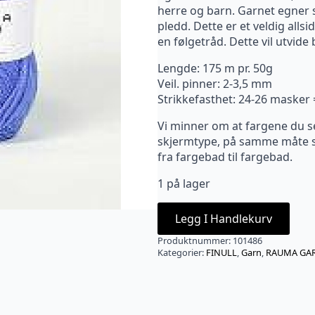
herre og barn. Garnet egner s
pledd. Dette er et veldig all
en følgetråd. Dette vil utvid
Lengde: 175 m pr. 50g
Veil. pinner: 2-3,5 mm
Strikkefasthet: 24-26 masker
Vi minner om at fargene du s
skjermtype, på samme måte so
fra fargebad til fargebad.
1 på lager
Legg I Handlekurv
Produktnummer:
101486
Kategorier:
FINULL
,
Garn
,
RAUMA GA