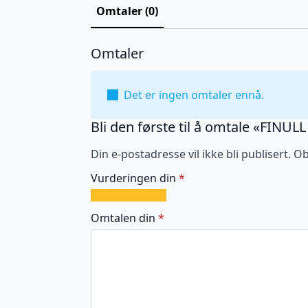
Omtaler (0)
Omtaler
Det er ingen omtaler ennå.
Bli den første til å omtale «FINUL
Din e-postadresse vil ikke bli publisert.
Ob
Vurderingen din
*
1
2
3
4
5
av
av
av
av
av
Omtalen din
*
5
5
5
5
5
stjerner
stjerner
stjerner
stjerner
stjerner