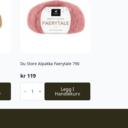
Du Store Alpakka Faerytale 790
kr
119
Du
Store
Legg I
v
Alpakka
Handlekurv
Faerytale
790
antall