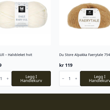
Ull – Halvbleket hvit
Du Store Alpakka Faerytale 754
9
kr
119
Du
Legg I
Store
Legg I
Handlekurv
Alpakka
Handlekur
bleket
Faerytale
754
l
antall