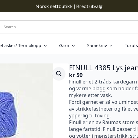
Norsk nettbutikk | Bredt utvalg
eflasker/ Termokopp
Garn
Samekniv
Turuts
FINULL 4385 Lys jea
kr
59
Finull er et 2-tråds kardegarn a
og varme plagg som holder fas
mykere etter vask.
Fordi garnet er så voluminøst
av strikkefastheter og få et ve
ypperlig til toving.
Finull er en av Raumas store 
lange fartstid. Finull passer til
og votter i mønsterstrikk, stru