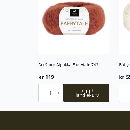
Du Store Alpakka Faerytale 743
Baby 
kr
119
kr
5
Du
Baby
Store
Legg I
Ull
Alpakka
Handlekurv
-
Faerytale
Halv
743
hvit
antall
antal