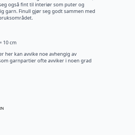
eg også fint til interiør som puter og
sidig garn. Finull gjør seg godt sammen med
e bruksområdet.
 = 10 cm
er her kan avvike noe avhengig av
m garnpartier ofte avviker i noen grad
RN