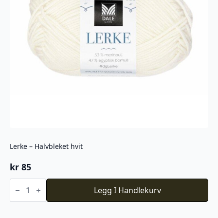
Lerke – Halvbleket hvit
kr
85
Lerke
-
Legg I Handlekurv
Halvbleket
hvit
antall