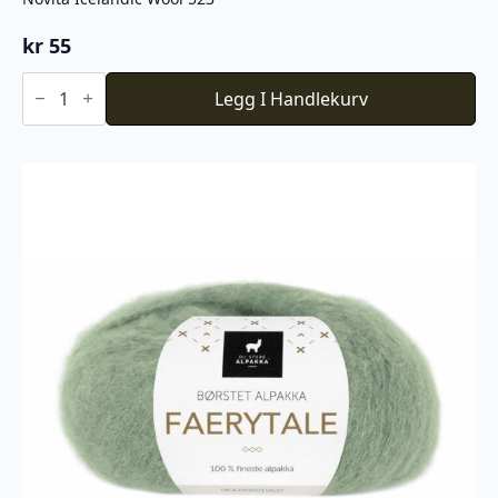
kr
55
Novita
Icelandic
Legg I Handlekurv
Wool
523
antall