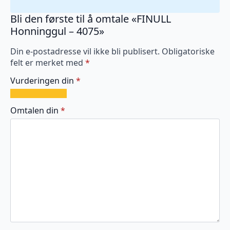
Bli den første til å omtale «FINULL
Honninggul – 4075»
Din e-postadresse vil ikke bli publisert.
Obligatoriske
felt er merket med
*
Vurderingen din
*
1
2
3
4
5
av
av
av
av
av
Omtalen din
*
5
5
5
5
5
stjerner
stjerner
stjerner
stjerner
stjerner