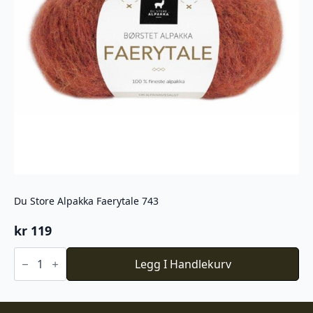
Du Store Alpakka Faerytale 743
kr
119
Du
Store
Legg I Handlekurv
Alpakka
Faerytale
743
antall