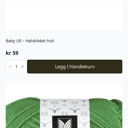
Baby Ull – Halvbleket hvit
kr
59
Baby
Ull
Legg I Handlekurv
-
Halvbleket
hvit
antall