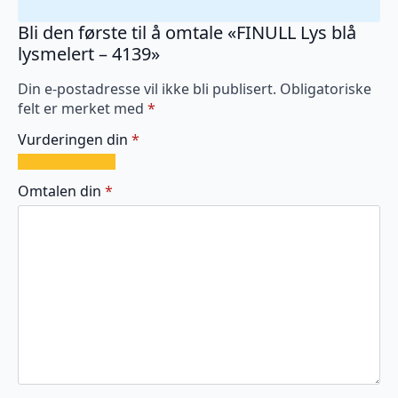
Bli den første til å omtale «FINULL Lys blå
lysmelert – 4139»
Din e-postadresse vil ikke bli publisert.
Obligatoriske
felt er merket med
*
Vurderingen din
*
1
2
3
4
5
av
av
av
av
av
Omtalen din
*
5
5
5
5
5
stjerner
stjerner
stjerner
stjerner
stjerner