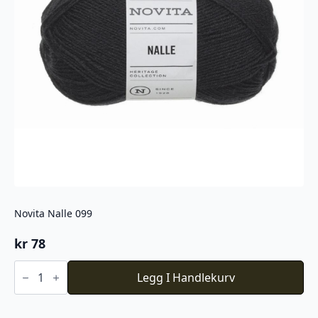
Novita Nalle 099
kr
78
Novita
Nalle
Legg I Handlekurv
099
antall