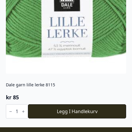
Dale garn lille lerke 8115
kr
85
Dale
garn
Legg I Handlekurv
lille
lerke
8115
antall