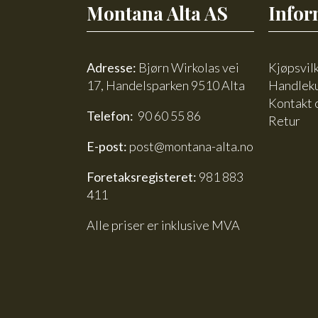
Montana Alta AS
Infor
Adresse:
Bjørn Wirkolas vei
Kjøpsvil
17, Handelsparken 9510 Alta
Handlek
Kontakt 
Telefon:
90 60 55 86
Retur
E-post:
post@montana-alta.no
Foretaksregisteret:
981 883
411
Alle priser er inklusive MVA