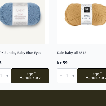
PK Sunday Baby Blue Eyes
Dale baby ull 8518
3
kr
59
Dale
Legg I
baby
Legg I
ay
Handlekurv
ull
Handlekur
8518
antall
l