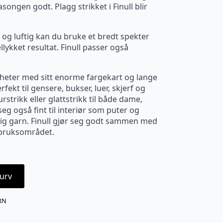
ongen godt. Plagg strikket i Finull blir
 og luftig kan du bruke et bredt spekter
llykket resultat. Finull passer også
oltheter med sitt enorme fargekart og lange
Perfekt til gensere, bukser, luer, skjerf og
rstrikk eller glattstrikk til både dame,
eg også fint til interiør som puter og
sidig garn. Finull gjør seg godt sammen med
e bruksområdet.
urv
RN