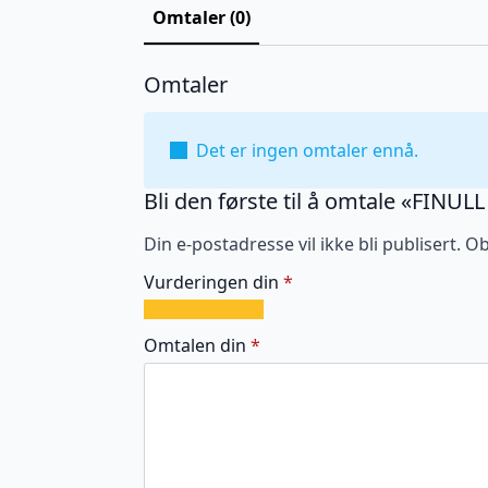
Omtaler (0)
Omtaler
Det er ingen omtaler ennå.
Bli den første til å omtale «FINUL
Din e-postadresse vil ikke bli publisert.
Ob
Vurderingen din
*
1
2
3
4
5
av
av
av
av
av
Omtalen din
*
5
5
5
5
5
stjerner
stjerner
stjerner
stjerner
stjerner