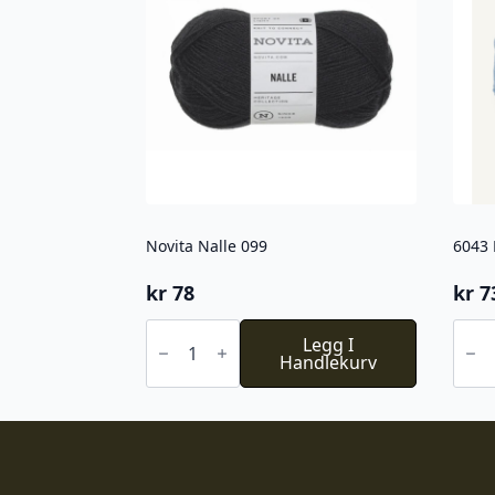
Novita Nalle 099
6043 
kr
78
kr
7
Novita
6043
Nalle
Legg I
PK
099
Handlekurv
Sund
antall
Baby
Blue
Eyes
antal