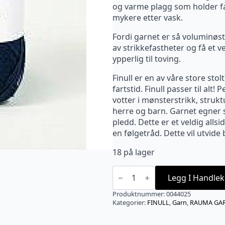
og varme plagg som holder fas
mykere etter vask.
Fordi garnet er så voluminøst
av strikkefastheter og få et ve
ypperlig til toving.
Finull er en av våre store st
fartstid. Finull passer til alt! 
votter i mønsterstrikk, struktu
herre og barn. Garnet egner s
pledd. Dette er et veldig all
en følgetråd. Dette vil utvid
18 på lager
FINULL
Mørk
Legg I Handlek
petrol
-
Produktnummer:
0044025
4025
Kategorier:
FINULL
,
Garn
,
RAUMA GA
antall