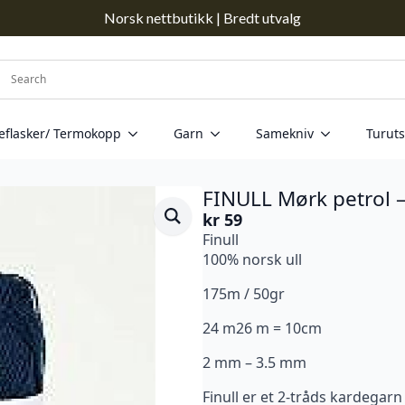
Norsk nettbutikk | Bredt utvalg
eflasker/ Termokopp
Garn
Samekniv
Turuts
FINULL Mørk petrol 
kr
59
Finull
100% norsk ull
175m / 50gr
24 m26 m = 10cm
2 mm – 3.5 mm
Finull er et 2-tråds kardegarn a