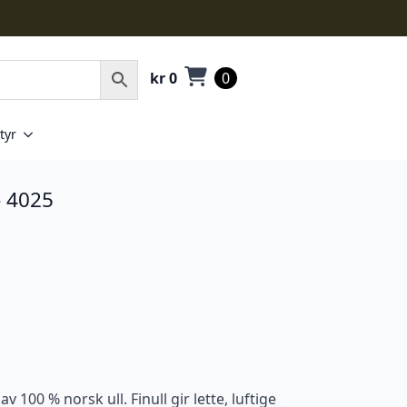
kr
0
0
tyr
– 4025
v 100 % norsk ull. Finull gir lette, luftige