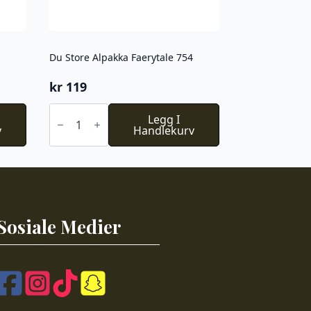
Du Store Alpakka Faerytale 754
kr
119
Du
Store
Legg I
v
Alpakka
Handlekurv
Faerytale
754
antall
Sosiale Medier