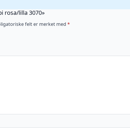
pi rosa/lilla 3070»
ligatoriske felt er merket med
*