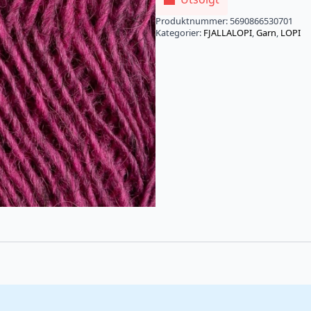
Produktnummer:
5690866530701
Kategorier:
FJALLALOPI
,
Garn
,
LOPI