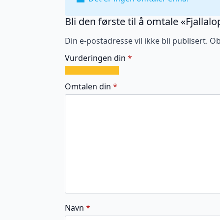
Bli den første til å omtale «Fjallalo
Din e-postadresse vil ikke bli publisert.
Ob
Vurderingen din
*
1
2
3
4
5
av
av
av
av
av
Omtalen din
*
5
5
5
5
5
stjerner
stjerner
stjerner
stjerner
stjerner
Navn
*