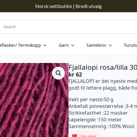
Norsk nettbutikk | Bredt utvalg
eflasker/ Termokopp
Garn
Samekniv
Turuts
Fjallalopi rosa/lilla 3
kr
62
FJALLALOPI er det nyeste med
godt til lettere plagg, både f
Vekt per nøste:50 g
Anbefalt pinnestørrelse :3-4
Strikkefasthet :22 masker
Løpelengde :150 meter
Sammensetning :100% Wool
Utsolgt