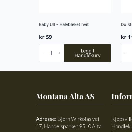
Baby Ull – Halvbleket hvit
Du St
kr
59
kr
1
Baby
Du
Ull
Legg I
Stor
-
Handlekurv
Alpa
Halvbleket
Faery
hvit
743
antall
antal
Montana Alta AS
Infor
Adresse:
Bjørn Wirkolas vei
Kjøpsvil
17, Handelsparken 9510 Alta
Handlek