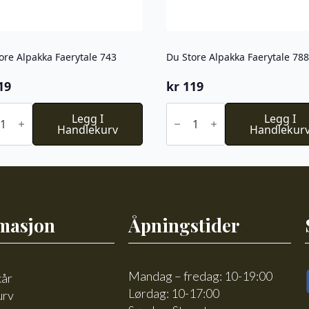
ore Alpakka Faerytale 743
Du Store Alpakka Faerytale 788
19
kr
119
Du
e
Legg I
Store
Legg I
kka
Handlekurv
Alpakka
Handlekur
tale
Faerytale
788
l
antall
masjon
Åpningstider
Mandag – fredag: 10-19:00
kår
Lørdag: 10-17:00
urv