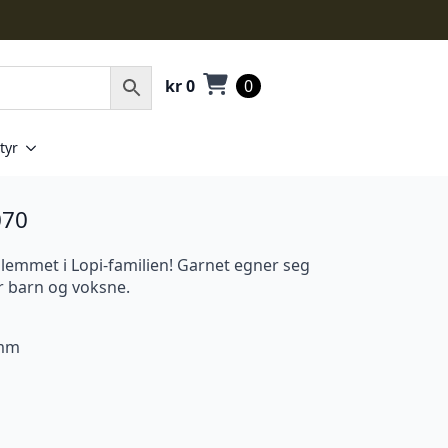
kr
0
0
tyr
070
lemmet i Lopi-familien! Garnet egner seg
or barn og voksne.
 mm