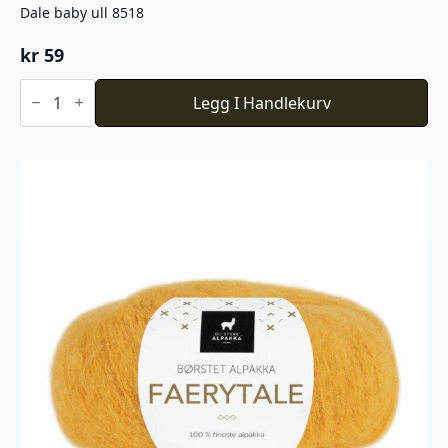
Dale baby ull 8518
kr
59
Dale
baby
Legg I Handlekurv
ull
8518
antall