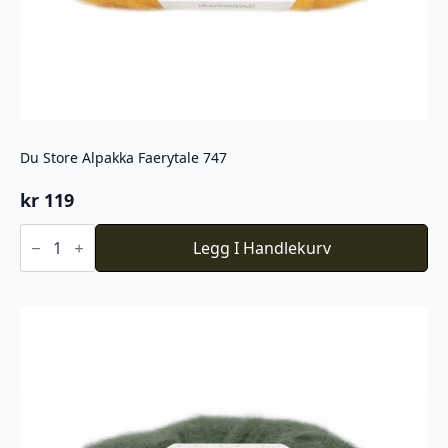
Du Store Alpakka Faerytale 747
kr
119
Du
Store
Legg I Handlekurv
Alpakka
Faerytale
747
antall