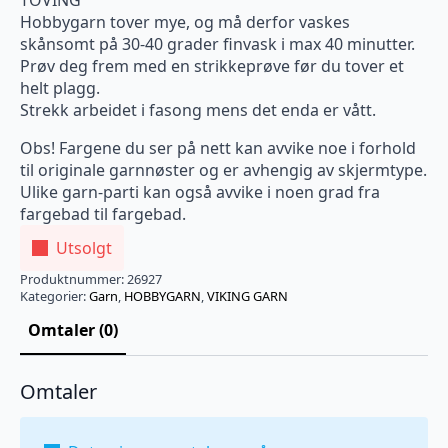
TOVING
Hobbygarn tover mye, og må derfor vaskes
skånsomt på 30-40 grader finvask i max 40 minutter.
Prøv deg frem med en strikkeprøve før du tover et
helt plagg.
Strekk arbeidet i fasong mens det enda er vått.
Obs! Fargene du ser på nett kan avvike noe i forhold
til originale garnnøster og er avhengig av skjermtype.
Ulike garn-parti kan også avvike i noen grad fra
fargebad til fargebad.
Utsolgt
Produktnummer:
26927
Kategorier:
Garn
,
HOBBYGARN
,
VIKING GARN
Omtaler (0)
Omtaler