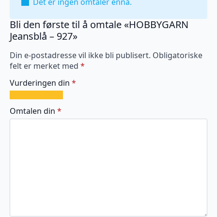
Det er ingen omtaler ennå.
Bli den første til å omtale «HOBBYGARN
Jeansblå – 927»
Din e-postadresse vil ikke bli publisert.
Obligatoriske
felt er merket med
*
Vurderingen din
*
1
2
3
4
5
av
av
av
av
av
Omtalen din
*
5
5
5
5
5
stjerner
stjerner
stjerner
stjerner
stjerner