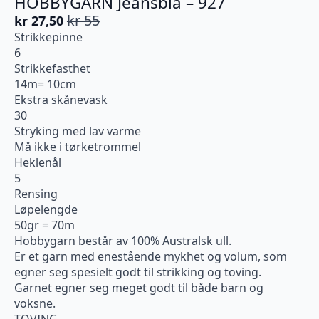
HOBBYGARN Jeansblå – 927
kr
55
kr
27,50
Opprinnelig
Nåværende
Strikkepinne
pris
pris
6
var:
er:
Strikkefasthet
kr 55.
kr 27,50.
14m= 10cm
Ekstra skånevask
30
Stryking med lav varme
Må ikke i tørketrommel
Heklenål
5
Rensing
Løpelengde
50gr = 70m
Hobbygarn består av 100% Australsk ull.
Er et garn med enestående mykhet og volum, som
egner seg spesielt godt til strikking og toving.
Garnet egner seg meget godt til både barn og
voksne.