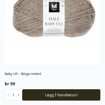
Baby Ull – Beige melert
kr
59
Baby
Ull
Legg I Handlekurv
-
Beige