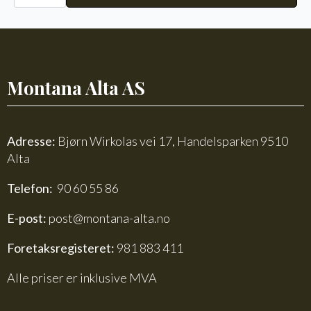
Alpakka
Faerytale
790
antall
Montana Alta AS
Adresse:
Bjørn Wirkolas vei 17, Handelsparken 9510
Alta
Telefon:
90 60 55 86
E-post:
post@montana-alta.no
Foretaksregisteret:
981 883 411
Alle priser er inklusive MVA