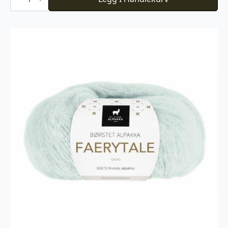
099
antall