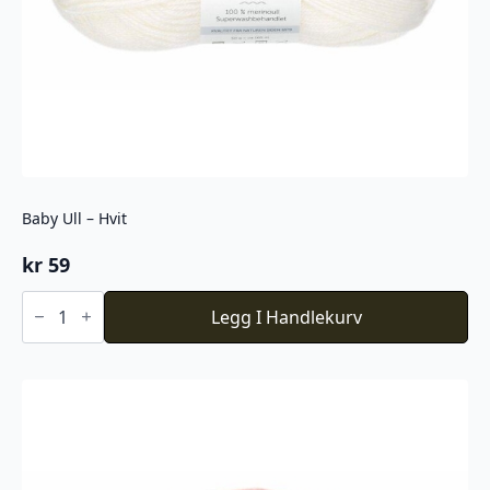
Baby Ull – Hvit
kr
59
Baby
Ull
Legg I Handlekurv
-
Hvit
antall