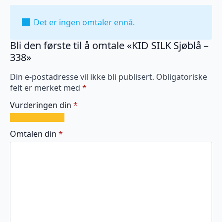
Det er ingen omtaler ennå.
Bli den første til å omtale «KID SILK Sjøblå –
338»
Din e-postadresse vil ikke bli publisert.
Obligatoriske
felt er merket med
*
Vurderingen din
*
1
2
3
4
5
av
av
av
av
av
Omtalen din
*
5
5
5
5
5
stjerner
stjerner
stjerner
stjerner
stjerner