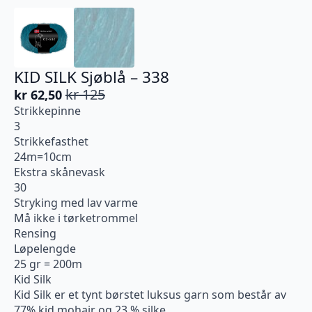
KID SILK Sjøblå – 338
kr
125
kr
62,50
Opprinnelig
Nåværende
Strikkepinne
pris
pris
3
var:
er:
Strikkefasthet
kr 125.
kr 62,50.
24m=10cm
Ekstra skånevask
30
Stryking med lav varme
Må ikke i tørketrommel
Rensing
Løpelengde
25 gr = 200m
Kid Silk
Kid Silk er et tynt børstet luksus garn som består av
77% kid mohair og 23 % silke.