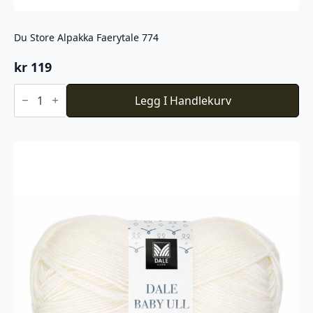
Du Store Alpakka Faerytale 774
kr
119
Du
Store
Legg I Handlekurv
Alpakka
Faerytale
774
antall