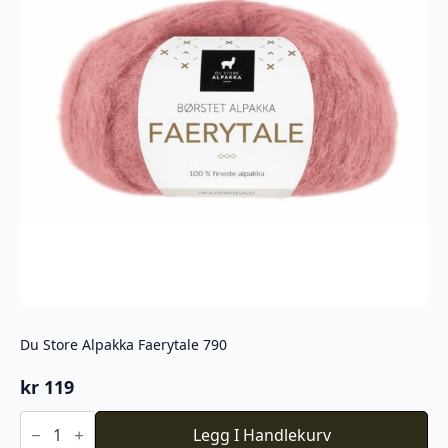
Du Store Alpakka Faerytale 790
kr
119
Du
Store
Legg I Handlekurv