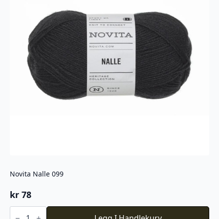
Novita Nalle 099
kr
78
Novita
Nalle
Legg I Handlekurv