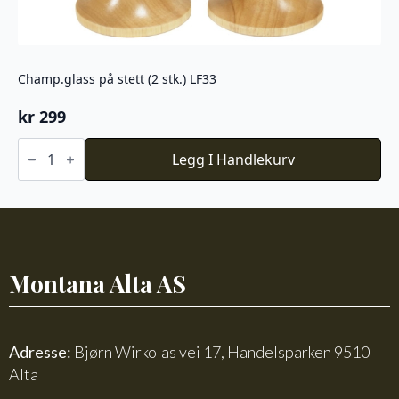
Champ.glass på stett (2 stk.) LF33
kr
299
Champ.glass
på
Legg I Handlekurv
stett
(2
stk.)
LF33
antall
Montana Alta AS
Adresse:
Bjørn Wirkolas vei 17, Handelsparken 9510
Alta