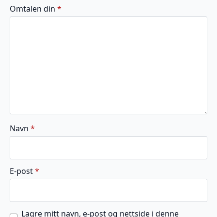
av
av
av
av
av
Omtalen din
*
5
5
5
5
5
stjerner
stjerner
stjerner
stjerner
stjerner
Navn
*
E-post
*
Lagre mitt navn, e-post og nettside i denne