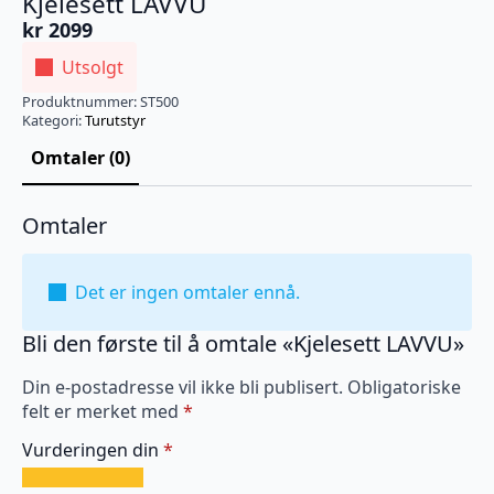
Kjelesett LAVVU
kr
2099
Utsolgt
Produktnummer:
ST500
Kategori:
Turutstyr
Omtaler (0)
Omtaler
Det er ingen omtaler ennå.
Bli den første til å omtale «Kjelesett LAVVU»
Din e-postadresse vil ikke bli publisert.
Obligatoriske
felt er merket med
*
Vurderingen din
*
1
2
3
4
5