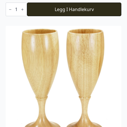
Trekopp
1
Legg I Handlekurv
fingers
antall