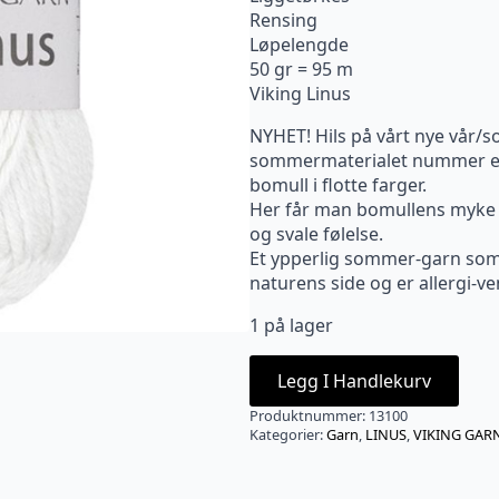
Rensing
Løpelengde
50 gr = 95 m
Viking Linus
NYHET! Hils på vårt nye vår/
sommermaterialet nummer en.
bomull i flotte farger.
Her får man bomullens myke e
og svale følelse.
Et ypperlig sommer-garn som v
naturens side og er allergi-ve
1 på lager
Legg I Handlekurv
Produktnummer:
13100
Kategorier:
Garn
,
LINUS
,
VIKING GAR