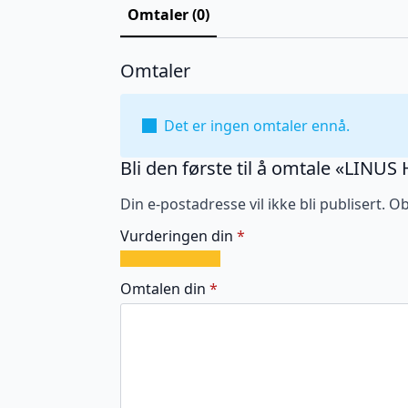
Omtaler (0)
Omtaler
Det er ingen omtaler ennå.
Bli den første til å omtale «LINUS 
Din e-postadresse vil ikke bli publisert.
Ob
Vurderingen din
*
1
2
3
4
5
av
av
av
av
av
Omtalen din
*
5
5
5
5
5
stjerner
stjerner
stjerner
stjerner
stjerner