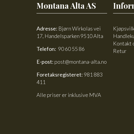
Montana Alta AS
Infor
Adresse:
Bjørn Wirkolas vei
Kjøpsvil
17, Handelsparken 9510 Alta
Handlek
Kontakt 
Telefon:
90 60 55 86
Retur
E-post:
post@montana-alta.no
Foretaksregisteret:
981 883
411
Alle priser er inklusive MVA