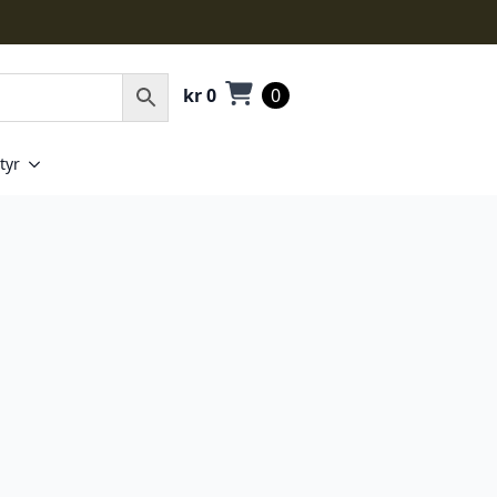
kr
0
0
tyr