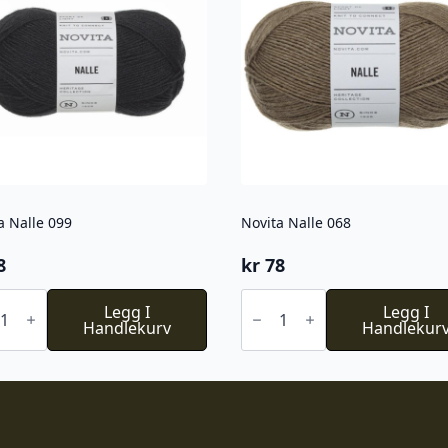
a Nalle 099
Novita Nalle 068
8
kr
78
ta
Novita
Legg I
Nalle
Legg I
Handlekurv
068
Handlekur
l
antall