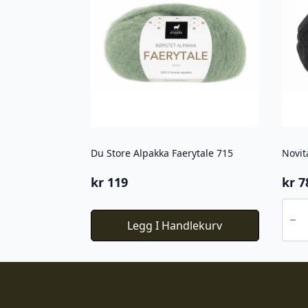
Du Store Alpakka Faerytale 715
Novit
kr
119
kr
7
Novi
Nalle
Legg I Handlekurv
099
antal