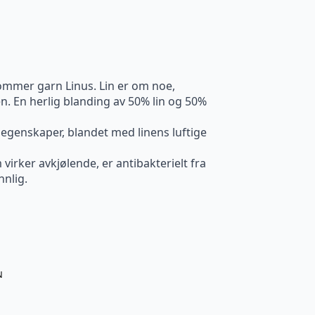
sommer garn Linus. Lin er om noe,
 En herlig blanding av 50% lin og 50%
genskaper, blandet med linens luftige
irker avkjølende, er antibakterielt fra
nnlig.
N