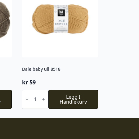
Dale baby ull 8518
kr
59
Dale
baby
Legg I
v
ull
Handlekurv
8518
antall