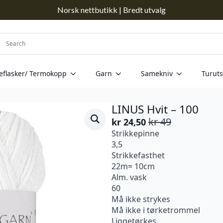
Norsk nettbutikk | Bredt utvalg
eflasker/ Termokopp
Garn
Samekniv
Turuts
LINUS Hvit – 100
kr
49
kr
24,50
Opprinnelig
Nåværende
Strikkepinne
pris
pris
3,5
var:
er:
Strikkefasthet
kr 49.
kr 24,50.
22m= 10cm
Alm. vask
60
Må ikke strykes
Må ikke i tørketrommel
Liggetørkes