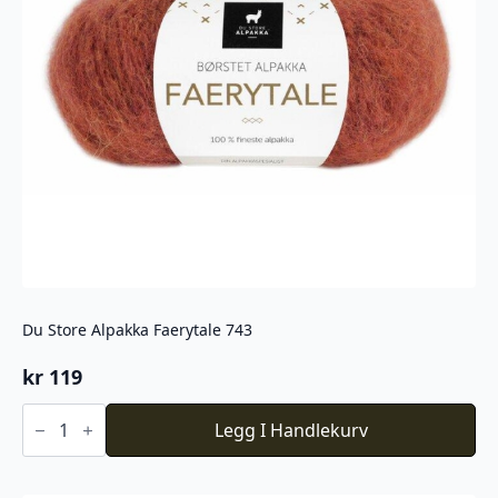
Du Store Alpakka Faerytale 743
kr
119
Du
Store
Legg I Handlekurv
Alpakka
Faerytale
743