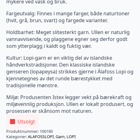
mykere ved vask og bruk.
Fargeutvalg: Finnes i mange farger, både naturtoner
(hvit, grå, brun, svart) og fargede varianter.
Holdbarhet: Meget slitesterkt garn. Ullen er naturlig
vannavvisende, og plaggene egner seg derfor godt
som ytterplagg i kaldt og fuktig vær.
Kultur: Lopi-garn er en viktig del av islandske
håndverkstradisjoner. Den klassiske islandske
genseren (lopapeysa) strikkes gjerne i Álafoss Lopi og
kjennetegnes av det runde bærestykket med
tradisjonelle mønstre.
Miljø: Produsenten Istex legger vekt på bærekraft og
miljøvennlig produksjon. Ullen er lokalt produsert, og
prosessen er skånsom mot naturen.
Utsolgt
Produktnummer:
100180
Kategorier:
ALAFOSSLOPI
,
Garn
,
LOPI