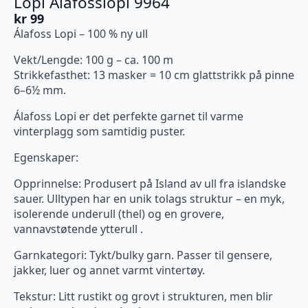
Lopi Alafosslopi 9964
kr
99
Álafoss Lopi – 100 % ny ull
Vekt/Lengde: 100 g – ca. 100 m
Strikkefasthet: 13 masker = 10 cm glattstrikk på pinne
6–6½ mm.
Álafoss Lopi er det perfekte garnet til varme
vinterplagg som samtidig puster.
Egenskaper:
Opprinnelse: Produsert på Island av ull fra islandske
sauer. Ulltypen har en unik tolags struktur – en myk,
isolerende underull (thel) og en grovere,
vannavstøtende ytterull .
Garnkategori: Tykt/bulky garn. Passer til gensere,
jakker, luer og annet varmt vintertøy.
Tekstur: Litt rustikt og grovt i strukturen, men blir