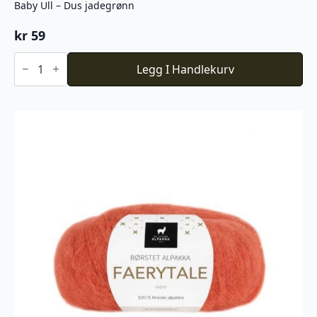
Baby Ull – Dus jadegrønn
kr
59
Baby
Ull
Legg I Handlekurv
-
Dus
jadegrønn
antall