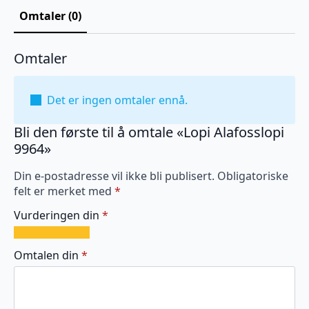
Omtaler (0)
Omtaler
Det er ingen omtaler ennå.
Bli den første til å omtale «Lopi Alafosslopi
9964»
Din e-postadresse vil ikke bli publisert.
Obligatoriske
felt er merket med
*
Vurderingen din
*
1
2
3
4
5
av
av
av
av
av
Omtalen din
*
5
5
5
5
5
stjerner
stjerner
stjerner
stjerner
stjerner