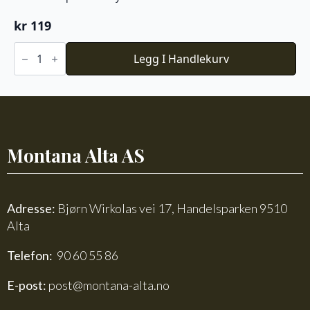
kr
119
Du
Store
Legg I Handlekurv
Alpakka
Faerytale
788
antall
Montana Alta AS
Adresse:
Bjørn Wirkolas vei 17, Handelsparken 9510
Alta
Telefon:
90 60 55 86
E-post:
post@montana-alta.no