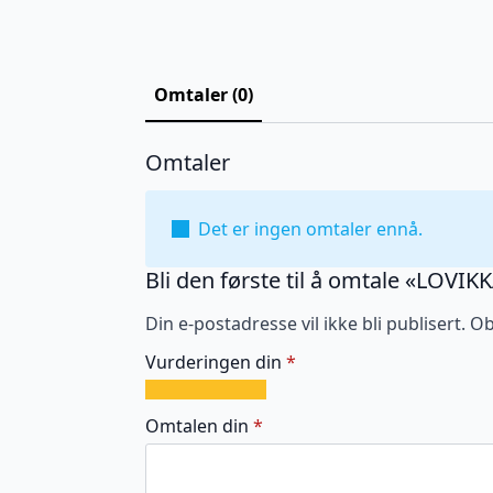
Omtaler (0)
Omtaler
Det er ingen omtaler ennå.
Bli den første til å omtale «LOVIK
Din e-postadresse vil ikke bli publisert.
Ob
Vurderingen din
*
1
2
3
4
5
av
av
av
av
av
Omtalen din
*
5
5
5
5
5
stjerner
stjerner
stjerner
stjerner
stjerner