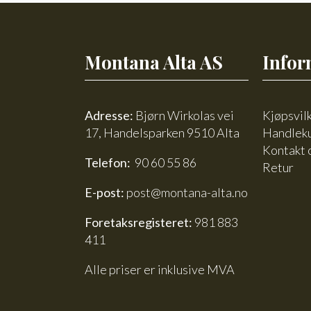
antall
Montana Alta AS
Infor
Adresse:
Bjørn Wirkolas vei
Kjøpsvil
17, Handelsparken 9510 Alta
Handlek
Kontakt 
Telefon:
90 60 55 86
Retur
E-post:
post@montana-alta.no
Foretaksregisteret:
981 883
411
Alle priser er inklusive MVA