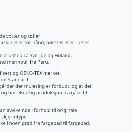
de votter og tøfler.
skin eller for hånd, børstes eller rufses.
brukt i b.l.a Sverige og Finland.
nd merinoull fra Peru.
fisert og OEKO-TEX merket.
ool Standard.
gårder der mulesing er forbudt, og at det
 og bærekraftig produksjon fra gård til
n avvike noe i forhold til originale
 skjermtype.
ke i noen grad fra fargebad til fargebad.