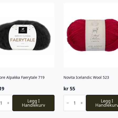
ore Alpakka Faerytale 719
Novita Icelandic Wool 523
19
kr
55
Novita
e
Legg I
Icelandic
Legg I
kka
Handlekurv
Wool
Handlekur
tale
523
antall
l