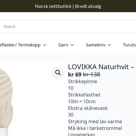
Norsk nettbutikk | Bredt utvalg
eflasker/ Termokopp
Garn
Samekniv
Turuts
LOVIKKA Naturhvit –
kr
138
kr
69
Opprinnelig
Nåværende
Strikkepinne
pris
pris
10
var:
er:
Strikkefasthet
kr 138.
kr 69.
10m = 10cm
Ekstra skånevask
30
Stryking med lav varme
Må ikke i tørketrommel
Liggetørkes