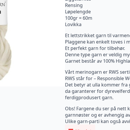
Rensing
Løpelengde
100gr = 60m
Lovikka
Et lettstrikket garn til varmen
Plaggene kan enkelt toves i ma
Et perfekt garn for tilbehør.
Denne type garn er veldig mye 
Garnet består av 100% Highla
Vårt merinogarn er RWS serti
RWS står for – Responsible W
Det betyr at ulla kommer fra 
da garanterer for dyrevelferd
ferdigprodusert garn.
Obs! Fargene du ser på nett ka
garnnøster og er avhengig av
Ulike garn-parti kan også avvi