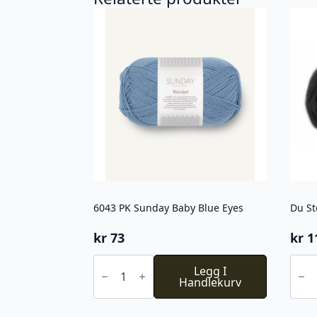
6043 PK Sunday Baby Blue Eyes
Du St
kr
73
kr
1
6043
Du
PK
Legg I
Stor
Sunday
Handlekurv
Alpa
Baby
Faery
Blue
719
Eyes
antal