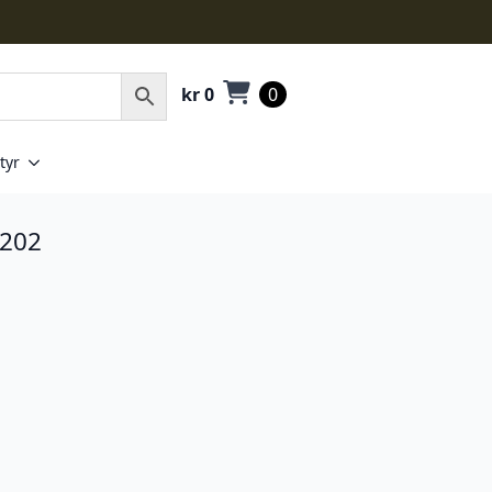
kr
0
0
tyr
 202