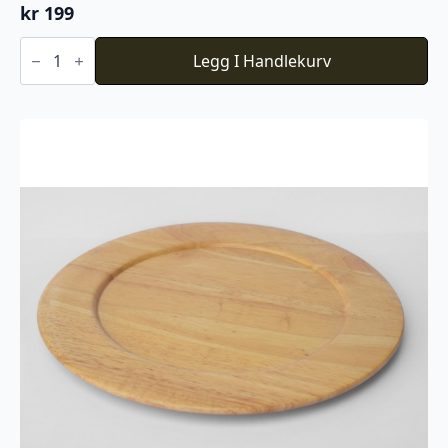
kr
199
Trefjøl
m/kniv
Legg I Handlekurv
LF-
40
antall