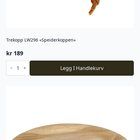
Trekopp LW296 «Speiderkoppen»
kr
189
Trekopp
LW296
Legg I Handlekurv
"Speiderkoppen"
antall