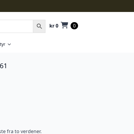
kr
0
0
tyr
061
e fra to verdener.