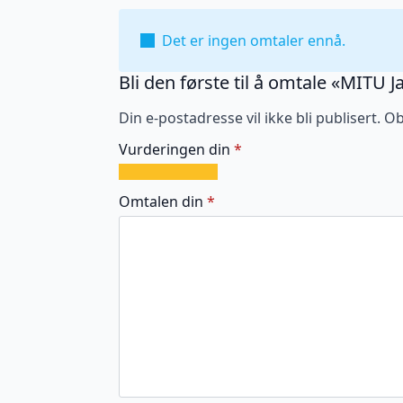
Det er ingen omtaler ennå.
Bli den første til å omtale «MITU 
Din e-postadresse vil ikke bli publisert.
Ob
Vurderingen din
*
1
2
3
4
5
av
av
av
av
av
Omtalen din
*
5
5
5
5
5
stjerner
stjerner
stjerner
stjerner
stjerner