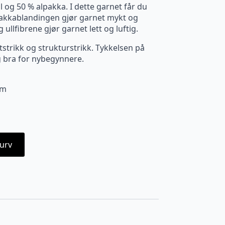
l og 50 % alpakka. I dette garnet får du
lpakkablandingen gjør garnet mykt og
ullfibrene gjør garnet lett og luftig.
tstrikk og strukturstrikk. Tykkelsen på
og bra for nybegynnere.
cm
urv
N