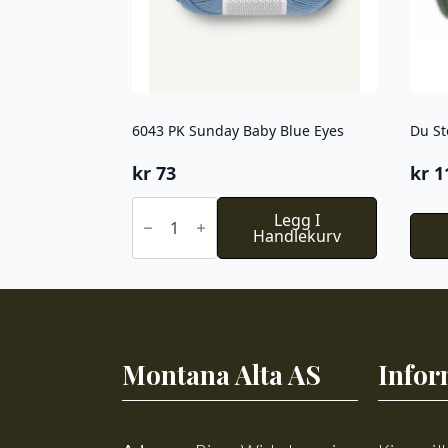
6043 PK Sunday Baby Blue Eyes
Du St
kr
73
kr
1
6043
PK
Legg I
Sunday
Handlekurv
Baby
Blue
Eyes
antall
Montana Alta AS
Infor