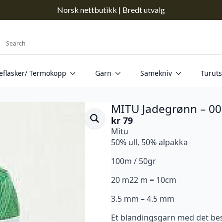
Norsk nettbutikk | Bredt utvalg
eflasker/ Termokopp
Garn
Samekniv
Turuts
MITU Jadegrønn – 0
kr
79
Mitu
50% ull, 50% alpakka
100m / 50gr
20 m22 m = 10cm
3.5 mm – 4.5 mm
Et blandingsgarn med det best