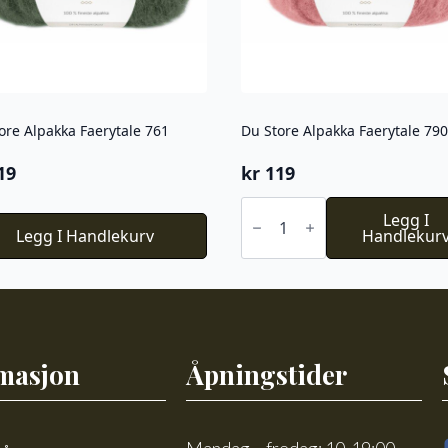
ore Alpakka Faerytale 761
Du Store Alpakka Faerytale 790
19
kr
119
Du
Store
Legg I
Legg I Handlekurv
Alpakka
Handlekur
Faerytale
790
antall
masjon
Åpningstider
Mandag – fredag: 10-19:00