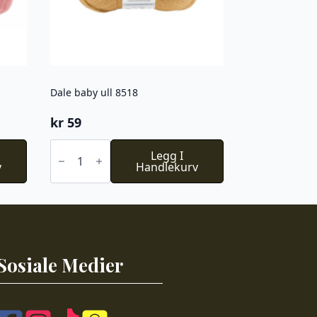
Dale baby ull 8518
kr
59
Dale
baby
Legg I
v
ull
Handlekurv
8518
antall
Sosiale Medier