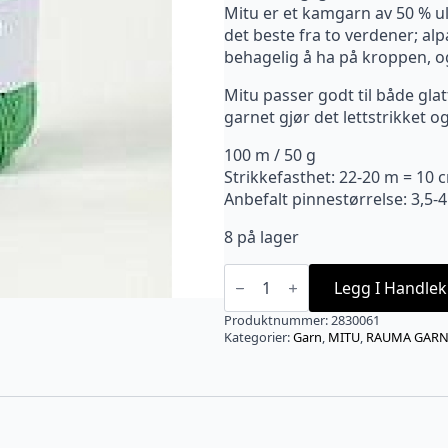
Mitu er et kamgarn av 50 % ul
det beste fra to verdener; a
behagelig å ha på kroppen, og 
Mitu passer godt til både glat
garnet gjør det lettstrikket 
100 m / 50 g
Strikkefasthet: 22-20 m = 10 
Anbefalt pinnestørrelse: 3,5-4
8 på lager
MITU
Jadegrønn
Legg I Handlek
-
0061
Produktnummer:
2830061
antall
Kategorier:
Garn
,
MITU
,
RAUMA GAR