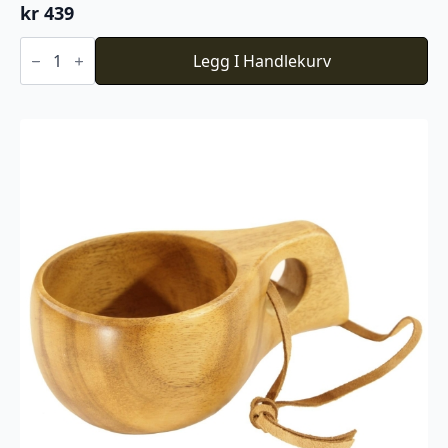
kr
439
Trekopp
"Fiskekoppen"
Legg I Handlekurv
antall