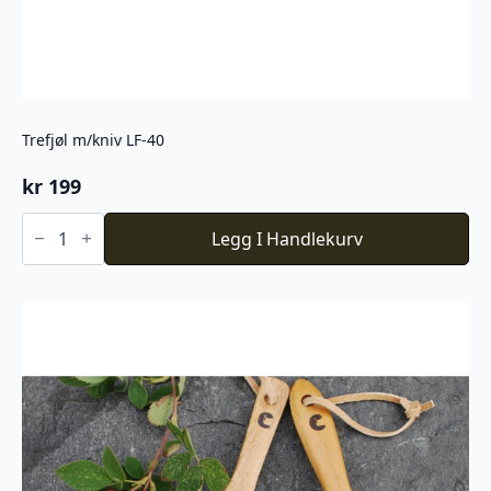
Trefjøl m/kniv LF-40
kr
199
Trefjøl
m/kniv
Legg I Handlekurv
LF-
40
antall