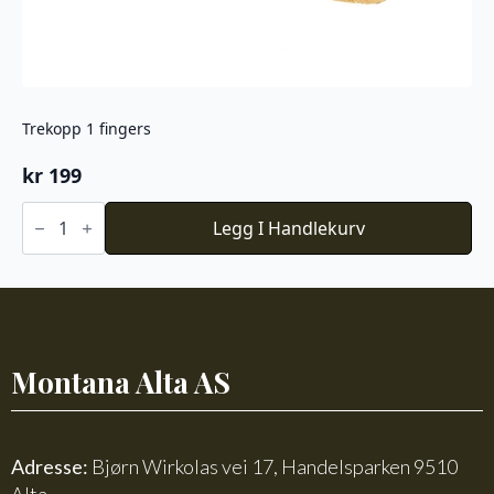
Trekopp 1 fingers
kr
199
Trekopp
1
Legg I Handlekurv
fingers
antall
Montana Alta AS
Adresse:
Bjørn Wirkolas vei 17, Handelsparken 9510