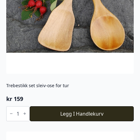
Trebestikk set sleiv-ose for tur
kr
159
Trebestikk
set
Legg I Handlekurv
sleiv-
ose
for
tur
antall