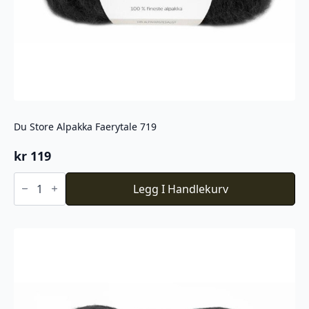
Du Store Alpakka Faerytale 719
kr
119
Du
Store
Legg I Handlekurv
Alpakka
Faerytale
719
antall