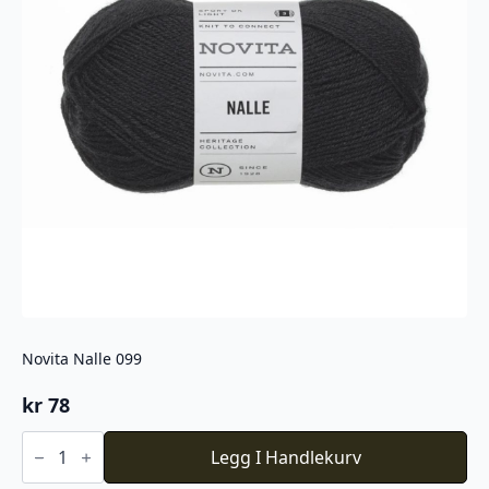
Novita Nalle 099
kr
78
Novita
Nalle
Legg I Handlekurv
099