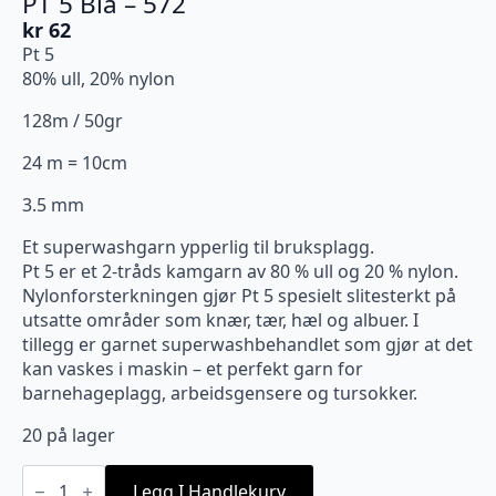
PT 5 Blå – 572
kr
62
Pt 5
80% ull, 20% nylon
128m / 50gr
24 m = 10cm
3.5 mm
Et superwashgarn ypperlig til bruksplagg.
Pt 5 er et 2-tråds kamgarn av 80 % ull og 20 % nylon.
Nylonforsterkningen gjør Pt 5 spesielt slitesterkt på
utsatte områder som knær, tær, hæl og albuer. I
tillegg er garnet superwashbehandlet som gjør at det
kan vaskes i maskin – et perfekt garn for
barnehageplagg, arbeidsgensere og tursokker.
20 på lager
PT
5
Legg I Handlekurv