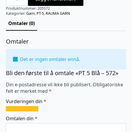
Blå
-
Produktnummer:
205572
572
Kategorier:
Garn
,
PT-5
,
RAUMA GARN
antall
Omtaler (0)
Omtaler
Det er ingen omtaler ennå.
Bli den første til å omtale «PT 5 Blå – 572»
Din e-postadresse vil ikke bli publisert.
Obligatoriske
felt er merket med
*
Vurderingen din
*
1
2
3
4
5
av
av
av
av
av
Omtalen din
*
5
5
5
5
5
stjerner
stjerner
stjerner
stjerner
stjerner