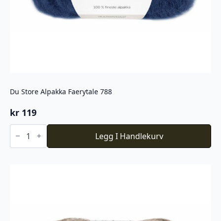
Du Store Alpakka Faerytale 788
kr
119
Du
Store
Legg I Handlekurv
Alpakka
Faerytale
788
antall