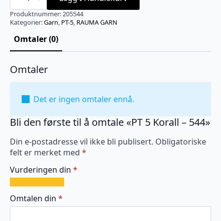
Korall
-
Produktnummer:
205544
544
Kategorier:
Garn
,
PT-5
,
RAUMA GARN
antall
Omtaler (0)
Omtaler
Det er ingen omtaler ennå.
Bli den første til å omtale «PT 5 Korall – 544»
Din e-postadresse vil ikke bli publisert.
Obligatoriske
felt er merket med
*
Vurderingen din
*
1
2
3
4
5
av
av
av
av
av
Omtalen din
*
5
5
5
5
5
stjerner
stjerner
stjerner
stjerner
stjerner