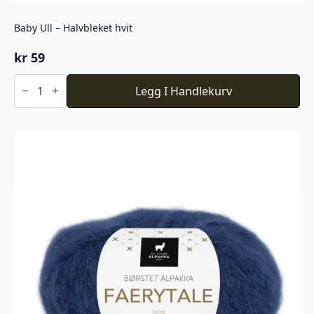
Baby Ull – Halvbleket hvit
kr
59
Baby
Ull
Legg I Handlekurv
-
Halvbleket
hvit
antall