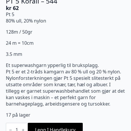
PT 5 Korall – 544
kr
62
Pt 5
80% ull, 20% nylon
128m / 50gr
24 m = 10cm
3.5 mm
Et superwashgarn ypperlig til bruksplagg.
Pt 5 er et 2-tråds kamgarn av 80 % ull og 20 % nylon.
Nylonforsterkningen gjør Pt 5 spesielt slitesterkt på
utsatte områder som knær, tær, hæl og albuer. I
tillegg er garnet superwashbehandlet som gjør at det
kan vaskes i maskin – et perfekt garn for
barnehageplagg, arbeidsgensere og tursokker.
17 på lager
PT
5
Legg I Handlekurv