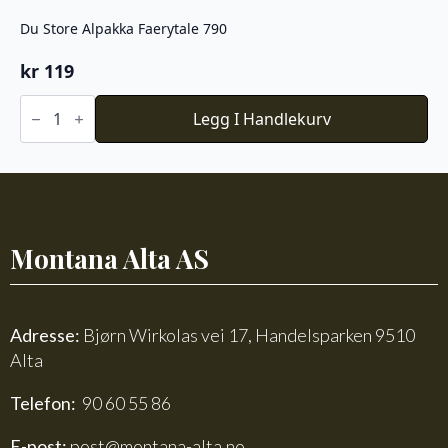
Du Store Alpakka Faerytale 790
kr
119
Du
Store
Legg I Handlekurv
Alpakka
Faerytale
790
antall
Montana Alta AS
Adresse:
Bjørn Wirkolas vei 17, Handelsparken 9510
Alta
Telefon:
90 60 55 86
E-post:
post@montana-alta.no