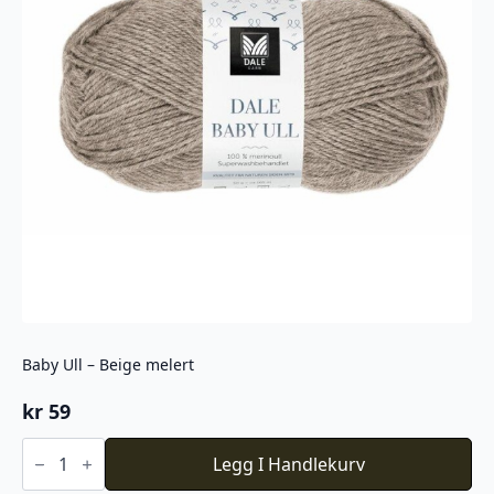
Baby Ull – Beige melert
kr
59
Baby
Ull
Legg I Handlekurv
-