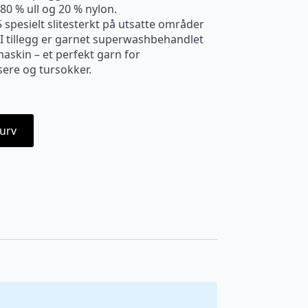
80 % ull og 20 % nylon.
 spesielt slitesterkt på utsatte områder
 I tillegg er garnet superwashbehandlet
maskin – et perfekt garn for
ere og tursokker.
urv