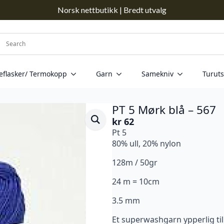
Norsk nettbutikk | Bredt utvalg
eflasker/ Termokopp
Garn
Samekniv
Turuts
PT 5 Mørk blå – 567
kr
62
Pt 5
80% ull, 20% nylon
128m / 50gr
24 m = 10cm
3.5 mm
Et superwashgarn ypperlig ti