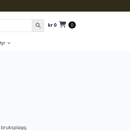
kr
0
0
tyr
l bruksplagg.