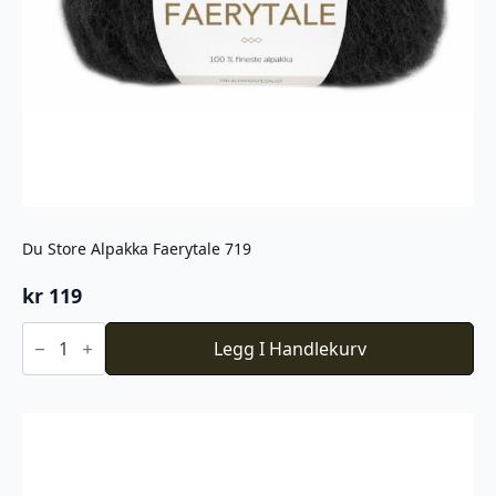
Du Store Alpakka Faerytale 719
kr
119
Du
Store
Legg I Handlekurv
Alpakka
Faerytale
719
antall