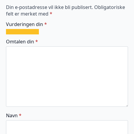
Din e-postadresse vil ikke bli publisert.
Obligatoriske
felt er merket med
*
Vurderingen din
*
1
2
3
4
5
av
av
av
av
av
Omtalen din
*
5
5
5
5
5
stjerner
stjerner
stjerner
stjerner
stjerner
Navn
*