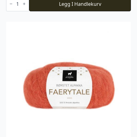
Nalle
Legg I Handlekurv
099
antall