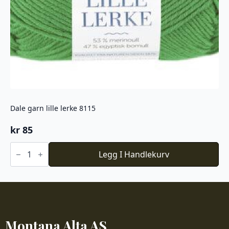
Dale garn lille lerke 8115
kr
85
Dale
garn
Legg I Handlekurv
lille
lerke
8115
antall
Montana Alta AS