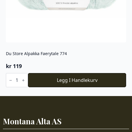
Du Store Alpakka Faerytale 774
kr
119
Du
Store
Legg I Handlekurv
Alpakka
Faerytale
774
antall
Montana Alta AS