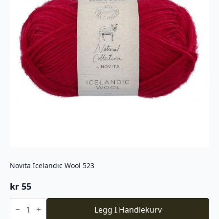
Novita Icelandic Wool 523
kr
55
Novita
Icelandic
Legg I Handlekurv
Wool