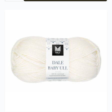
523
antall