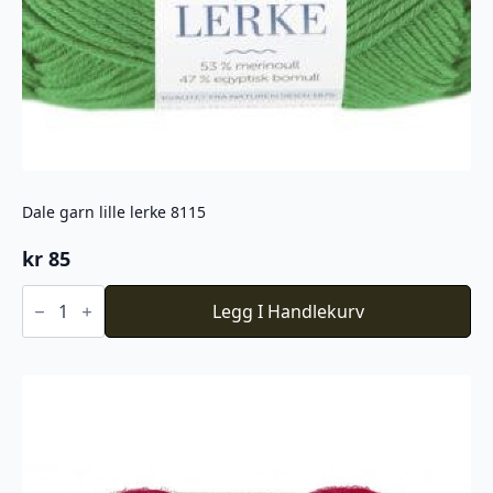
Dale garn lille lerke 8115
kr
85
Dale
garn
Legg I Handlekurv
lille
lerke
8115
antall