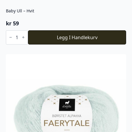
Baby Ull – Hvit
kr
59
Baby
Ull
Legg I Handlekurv
-
Hvit
antall