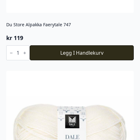
Du Store Alpakka Faerytale 747
kr
119
Du
Store
Legg I Handlekurv
Alpakka
Faerytale
747
antall