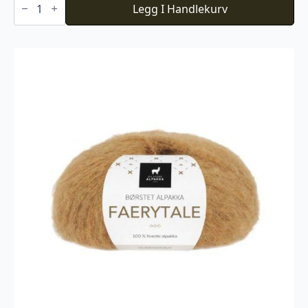
Store
Legg I Handlekurv
Alpakka
Faerytale
774
antall