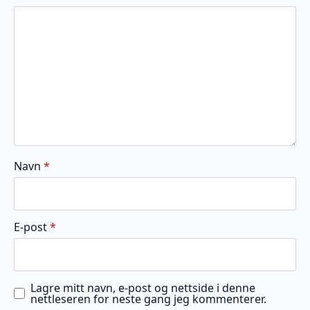
5
5
5
5
5
stjerner
stjerner
stjerner
stjerner
stjerner
Navn
*
E-post
*
Lagre mitt navn, e-post og nettside i denne
nettleseren for neste gang jeg kommenterer.