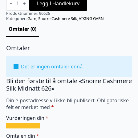
Cashmere
Legg I Handlekurv
Silk
Midnatt
Produktnummer:
96626
626
Kategorier:
Garn
,
Snorre Cashmere Silk
,
VIKING GARN
antall
Omtaler (0)
Omtaler
Det er ingen omtaler ennå.
Bli den første til å omtale «Snorre Cashmere
Silk Midnatt 626»
Din e-postadresse vil ikke bli publisert.
Obligatoriske
felt er merket med
*
Vurderingen din
*
1
2
3
4
5
av
av
av
av
av
Omtalen din
*