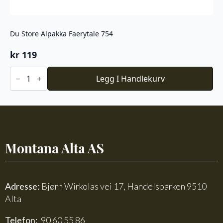
Du Store Alpakka Faerytale 754
kr
119
Du
Store
Legg I Handlekurv
Alpakka
Faerytale
754
antall
Montana Alta AS
Adresse:
Bjørn Wirkolas vei 17, Handelsparken 9510
Alta
Telefon:
90 60 55 86