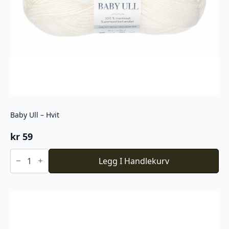
Baby Ull – Hvit
kr
59
Baby
Ull
Legg I Handlekurv
-
Hvit
antall