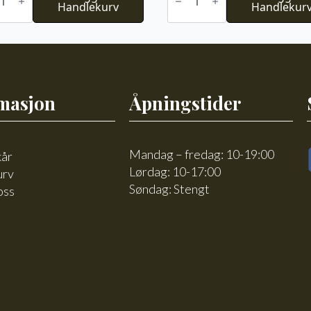
Handlekurv
Alpakka
Handlekur
Faerytale
l
800
antall
masjon
Åpningstider
Mandag – fredag: 10-19:00
kår
Lørdag: 10-17:00
urv
Søndag: Stengt
oss