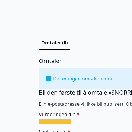
Omtaler (0)
Omtaler
Det er ingen omtaler ennå.
Bli den første til å omtale «SNOR
Din e-postadresse vil ikke bli publisert.
Ob
Vurderingen din
*
1
2
3
4
5
av
av
av
av
av
Omtalen din
*