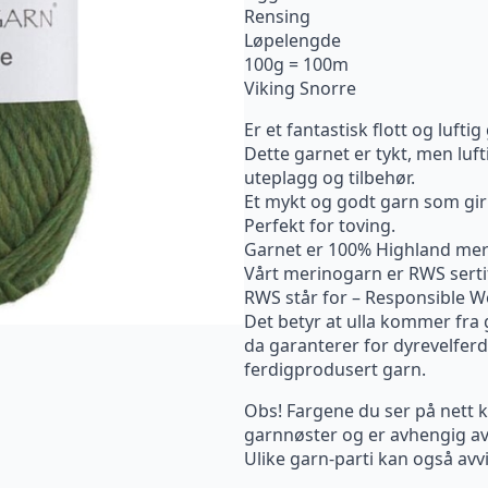
Rensing
Løpelengde
100g = 100m
Viking Snorre
Er et fantastisk flott og luftig
Dette garnet er tykt, men luft
uteplagg og tilbehør.
Et mykt og godt garn som gi
Perfekt for toving.
Garnet er 100% Highland meri
Vårt merinogarn er RWS serti
RWS står for – Responsible W
Det betyr at ulla kommer fra 
da garanterer for dyrevelferd
ferdigprodusert garn.
Obs! Fargene du ser på nett ka
garnnøster og er avhengig av
Ulike garn-parti kan også avvi