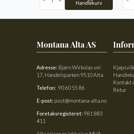
Alpakka
Handlekurv
ull
Faerytale
8518
743
antal
antall
Montana Alta AS
Infor
Adresse:
Bjørn Wirkolas vei
Kjøpsvil
17, Handelsparken 9510 Alta
Handlek
Kontakt 
Telefon:
90 60 55 86
Retur
E-post:
post@montana-alta.no
Foretaksregisteret:
981 883
411
Alle priser er inklusive MVA