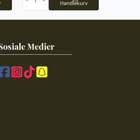
v
lille
Handlekurv
lerke
8115
antall
Sosiale Medier