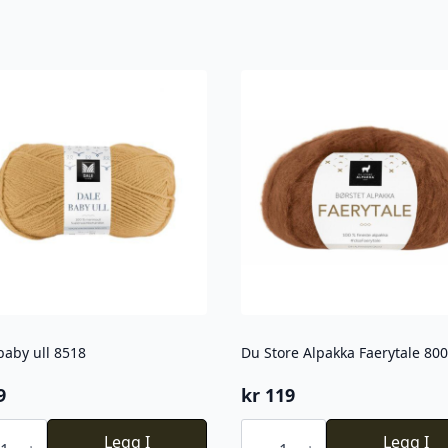
baby ull 8518
Du Store Alpakka Faerytale 800
9
kr
119
Du
Legg I
Store
Legg I