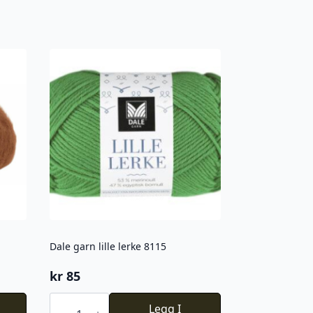
Dale garn lille lerke 8115
kr
85
Dale
garn
Legg I