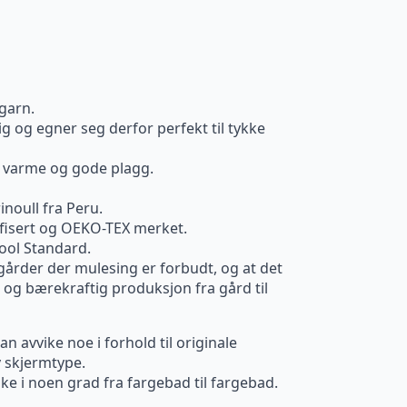
 garn.
ig og egner seg derfor perfekt til tykke
r varme og gode plagg.
noull fra Peru.
fisert og OEKO-TEX merket.
ool Standard.
gårder der mulesing er forbudt, og at det
 og bærekraftig produksjon fra gård til
n avvike noe i forhold til originale
 skjermtype.
ke i noen grad fra fargebad til fargebad.