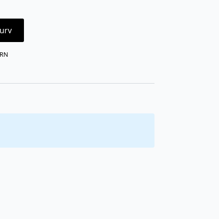
urv
ARN