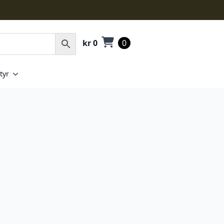
kr
0
0
tyr