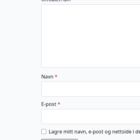
5
5
5
5
5
stjerner
stjerner
stjerner
stjerner
stjerner
Navn
*
E-post
*
Lagre mitt navn, e-post og nettside i