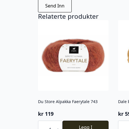
Relaterte produkter
Du Store Alpakka Faerytale 743
Dale 
kr
119
kr
5
Du
Dale
Store
Legg I
baby