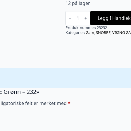
12 på lager
SNORRE
Grønn
Legg I Handlek
-
232
Produktnummer:
23232
antall
Kategorier:
Garn
,
SNORRE
,
VIKING G
RE Grønn – 232»
ligatoriske felt er merket med
*