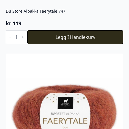
Du Store Alpakka Faerytale 747
kr
119
Du
Store
Legg I Handlekurv
Alpakka
Faerytale
747
antall