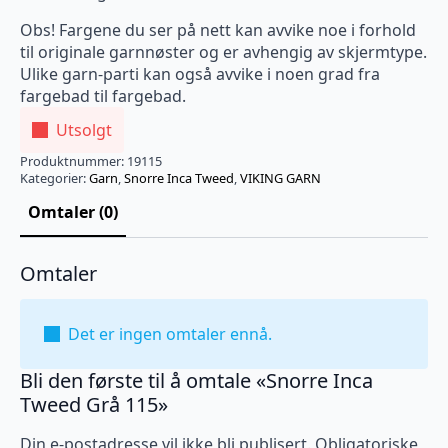
Obs! Fargene du ser på nett kan avvike noe i forhold
til originale garnnøster og er avhengig av skjermtype.
Ulike garn-parti kan også avvike i noen grad fra
fargebad til fargebad.
Utsolgt
Produktnummer:
19115
Kategorier:
Garn
,
Snorre Inca Tweed
,
VIKING GARN
Omtaler (0)
Omtaler
Det er ingen omtaler ennå.
Bli den første til å omtale «Snorre Inca
Tweed Grå 115»
Din e-postadresse vil ikke bli publisert.
Obligatoriske