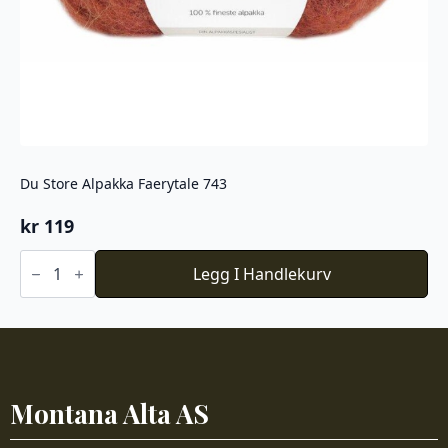
Du Store Alpakka Faerytale 743
kr
119
Du
Store
Legg I Handlekurv
Alpakka
Faerytale
743
antall
Montana Alta AS