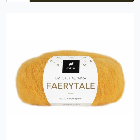
Faerytale
719
antall