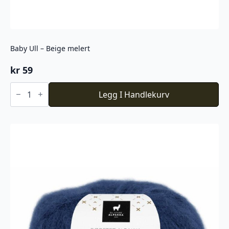
Baby Ull – Beige melert
kr
59
Baby
Ull
Legg I Handlekurv
-
Beige
melert
antall