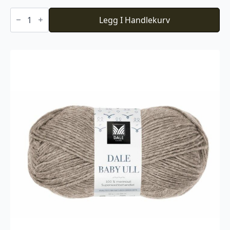
Du
Store
Legg I Handlekurv
Alpakka
Faerytale
713
antall