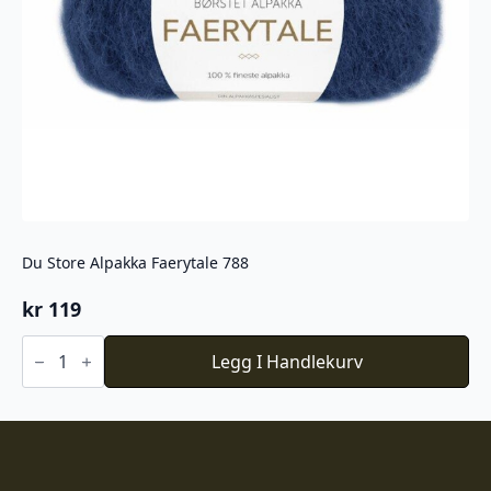
Du Store Alpakka Faerytale 788
kr
119
Du
Store
Legg I Handlekurv
Alpakka
Faerytale
788
antall