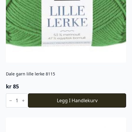
Dale garn lille lerke 8115
kr
85
Dale
garn
Legg I Handlekurv
lille
lerke
8115
antall