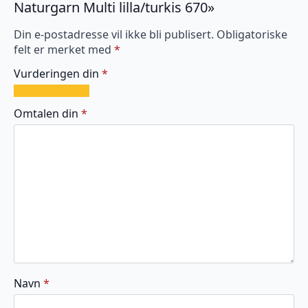
Naturgarn Multi lilla/turkis 670»
Din e-postadresse vil ikke bli publisert.
Obligatoriske
felt er merket med
*
Vurderingen din
*
1
2
3
4
5
av
av
av
av
av
Omtalen din
*
5
5
5
5
5
stjerner
stjerner
stjerner
stjerner
stjerner
Navn
*