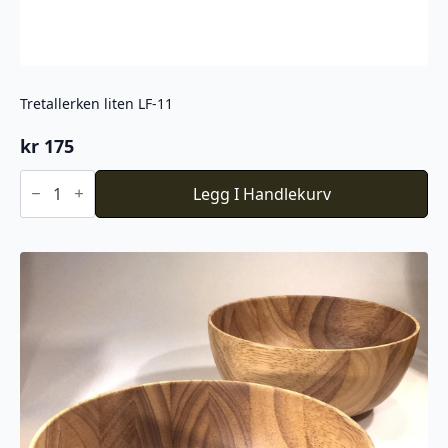
Tretallerken liten LF-11
kr
175
Tretallerken
liten
Legg I Handlekurv
LF-
11
antall