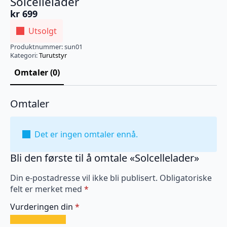
Solcellelader
kr
699
Utsolgt
Produktnummer:
sun01
Kategori:
Turutstyr
Omtaler (0)
Omtaler
Det er ingen omtaler ennå.
Bli den første til å omtale «Solcellelader»
Din e-postadresse vil ikke bli publisert.
Obligatoriske
felt er merket med
*
Vurderingen din
*
1
2
3
4
5