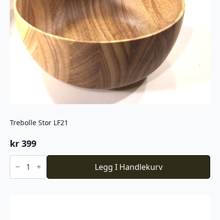
Trebolle Stor LF21
kr
399
Trebolle
Stor
Legg I Handlekurv
LF21
antall