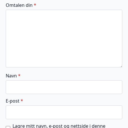
av
av
av
av
av
Omtalen din
*
5
5
5
5
5
stjerner
stjerner
stjerner
stjerner
stjerner
Navn
*
E-post
*
Lagre mitt navn, e-post og nettside i denne