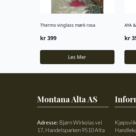
Thermo vinglass mørk rosa
kr
399
kr
3
Les Mer
Montana Alta AS
Infor
Adresse:
Bjørn Wirkolas vei
Kjøpsvil
17, Handelsparken 9510 Alta
Handlek