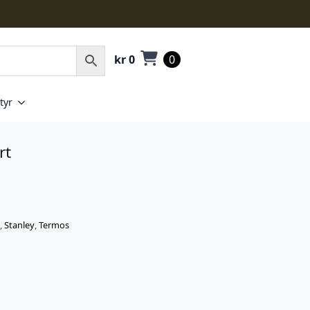
kr
0
0
tyr
rt
,
Stanley
,
Termos