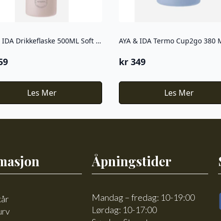
AYA & IDA Drikkeflaske 500ML Soft rose
59
kr
349
Les Mer
Les Mer
masjon
Åpningstider
Mandag – fredag: 10-19:00
kår
Lørdag: 10-17:00
urv