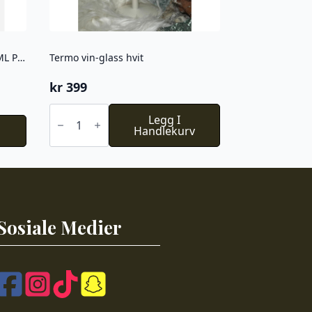
AYA & IDA Termo Cup2go 380 ML Powder blue
Termo vin-glass hvit
kr
399
Termo
vin-
Legg I
glass
Handlekurv
hvit
antall
Sosiale Medier