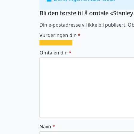
Bli den første til å omtale «Stanley
Din e-postadresse vil ikke bli publisert.
Ob
Vurderingen din
*
1
2
3
4
5
av
av
av
av
av
Omtalen din
*
5
5
5
5
5
stjerner
stjerner
stjerner
stjerner
stjerner
Navn
*