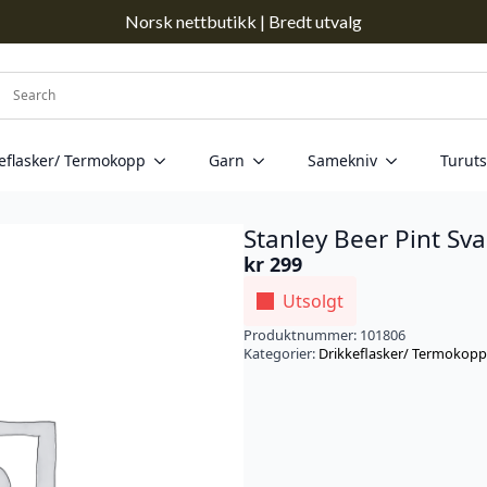
Norsk nettbutikk | Bredt utvalg
eflasker/ Termokopp
Garn
Samekniv
Turuts
Stanley Beer Pint Sva
kr
299
Utsolgt
Produktnummer:
101806
Kategorier:
Drikkeflasker/ Termokopp