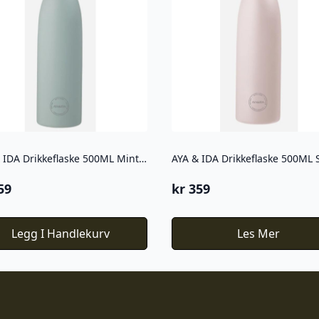
AYA & IDA Drikkeflaske 500ML Mint green
59
kr
359
Legg I Handlekurv
Les Mer