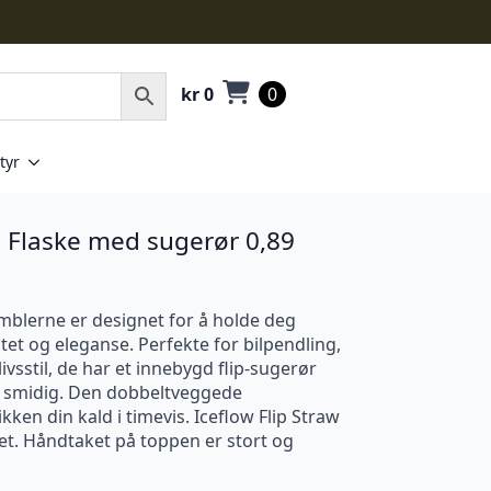
kr
0
0
tyr
.0 Flaske med sugerør 0,89
umblerne er designet for å holde deg
et og eleganse. Perfekte for bilpendling,
ivsstil, de har et innebygd flip-sugerør
g smidig. Den dobbeltveggede
ken din kald i timevis. Iceflow Flip Straw
ket. Håndtaket på toppen er stort og