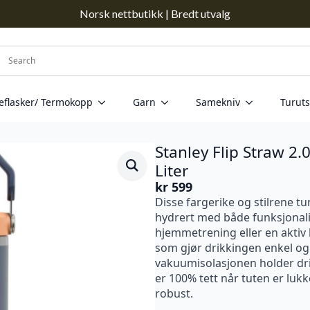
Norsk nettbutikk | Bredt utvalg
eflasker/ Termokopp
Garn
Samekniv
Turuts
Stanley Flip Straw 2
Liter
kr
599
Disse fargerike og stilrene t
hydrert med både funksjonalit
hjemmetrening eller en aktiv l
som gjør drikkingen enkel o
vakuumisolasjonen holder drik
er 100% tett når tuten er luk
robust.