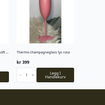
AYA & IDA Drikkeflaske 500ML Soft rose
Thermo-champagneglass lys rosa
kr
399
Thermo-
champagneglass
Legg I
lys
Handlekurv
rosa
antall