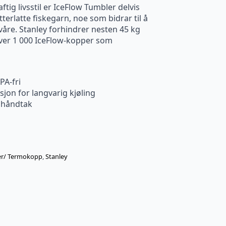
ig livsstil er IceFlow Tumbler delvis
etterlatte fiskegarn, noe som bidrar til å
 våre. Stanley forhindrer nesten 45 kg
 hver 1 000 IceFlow-kopper som
BPA-fri
jon for langvarig kjøling
d håndtak
ker/ Termokopp
,
Stanley