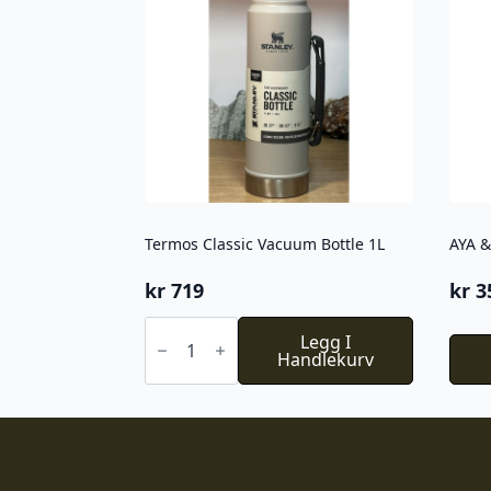
Termos Classic Vacuum Bottle 1L
kr
719
kr
3
Termos
Classic
Legg I
Vacuum
Handlekurv
Bottle
1L
antall