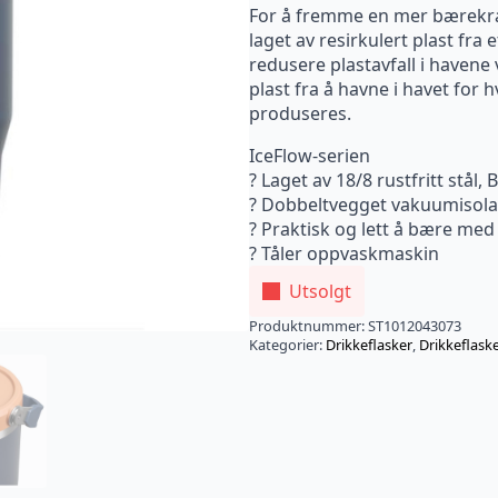
For å fremme en mer bærekraft
laget av resirkulert plast fra 
redusere plastavfall i havene
plast fra å havne i havet for
produseres.
IceFlow-serien
? Laget av 18/8 rustfritt stål, 
? Dobbeltvegget vakuumisolas
? Praktisk og lett å bære me
? Tåler oppvaskmaskin
Utsolgt
Produktnummer:
ST1012043073
Kategorier:
Drikkeflasker
,
Drikkeflas