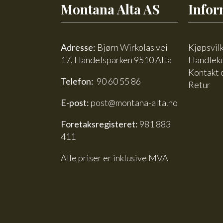
Montana Alta AS
Infor
Adresse:
Bjørn Wirkolas vei
Kjøpsvil
17, Handelsparken 9510 Alta
Handlek
Kontakt 
Telefon:
90 60 55 86
Retur
E-post:
post@montana-alta.no
Foretaksregisteret:
981 883
411
Alle priser er inklusive MVA