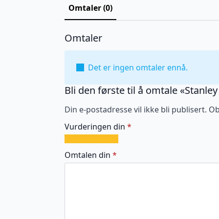
Omtaler (0)
Omtaler
Det er ingen omtaler ennå.
Bli den første til å omtale «Stanle
Din e-postadresse vil ikke bli publisert.
Ob
Vurderingen din
*
1
2
3
4
5
av
av
av
av
av
Omtalen din
*
5
5
5
5
5
stjerner
stjerner
stjerner
stjerner
stjerner