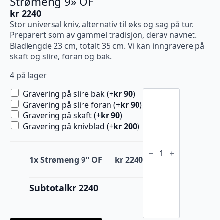
Strømeng 9» OF
kr
2240
Stor universal kniv, alternativ til øks og sag på tur.
Preparert som av gammel tradisjon, derav navnet.
Bladlengde 23 cm, totalt 35 cm. Vi kan inngravere på
skaft og slire, foran og bak.
4 på lager
Strømeng
Gravering på slire bak (+
kr
90
)
9''
Gravering på slire foran (+
kr
90
)
OF
Gravering på skaft (+
kr
90
)
antall
Gravering på knivblad (+
kr
200
)
1x
Strømeng 9'' OF
kr 2240
Subtotal
kr 2240