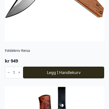
Foldekniv Reisa
kr
949
Foldekniv
Reisa
Legg I Handlekurv
antall