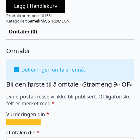
Legg I Handlekurv
Produktnummer:
101551
Kategorier:
Samekniv
,
STRØMEGN
Omtaler (0)
Omtaler
Det er ingen omtaler ennå.
Bli den første til å omtale «Strømeng 9» OF»
Din e-postadresse vil ikke bli publisert.
Obligatoriske
felt er merket med
*
Vurderingen din
*
1
2
3
4
5
av
av
av
av
av
Omtalen din
*
5
5
5
5
5