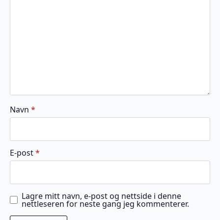
stjerner
stjerner
stjerner
stjerner
stjerner
Navn
*
E-post
*
Lagre mitt navn, e-post og nettside i denne
nettleseren for neste gang jeg kommenterer.