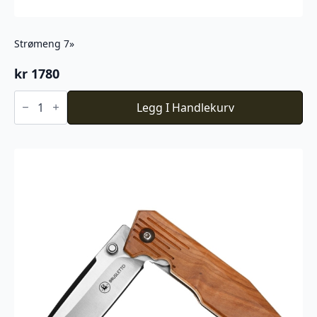
Strømeng 7»
kr
1780
Strømeng
7''
Legg I Handlekurv
antall