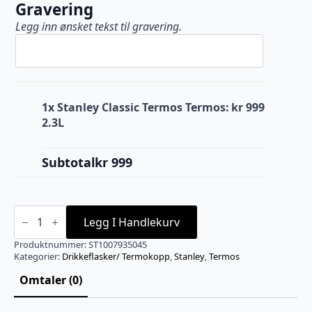
Gravering
Legg inn ønsket tekst til gravering.
1x
Stanley Classic Termos Termos:
kr 999
2.3L
Subtotal
kr 999
Stanley
Classic
Legg I Handlekurv
Termos
Termos:
Produktnummer:
ST1007935045
2.3L
Kategorier:
Drikkeflasker/ Termokopp
,
Stanley
,
Termos
antall
Omtaler (0)