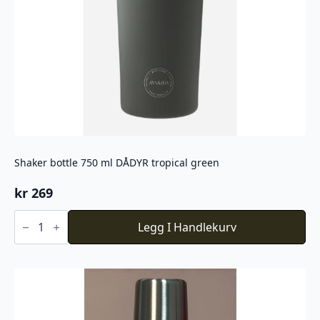
Shaker bottle 750 ml DÅDYR tropical green
kr
269
Shaker
bottle
Legg I Handlekurv
750
ml
DÅDYR
tropical
green
antall