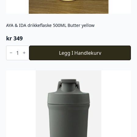
AYA & IDA drikkeflaske 500ML Butter yellow
kr
349
AYA
&
Legg I Handlekurv
IDA
drikkeflaske
500ML
Butter
yellow
antall