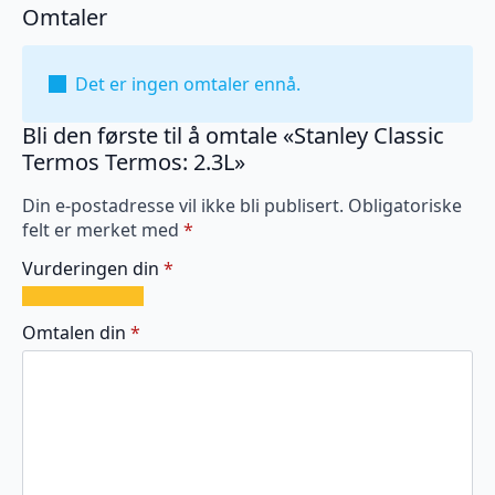
Omtaler
Det er ingen omtaler ennå.
Bli den første til å omtale «Stanley Classic
Termos Termos: 2.3L»
Din e-postadresse vil ikke bli publisert.
Obligatoriske
felt er merket med
*
Vurderingen din
*
1
2
3
4
5
av
av
av
av
av
Omtalen din
*
5
5
5
5
5
stjerner
stjerner
stjerner
stjerner
stjerner