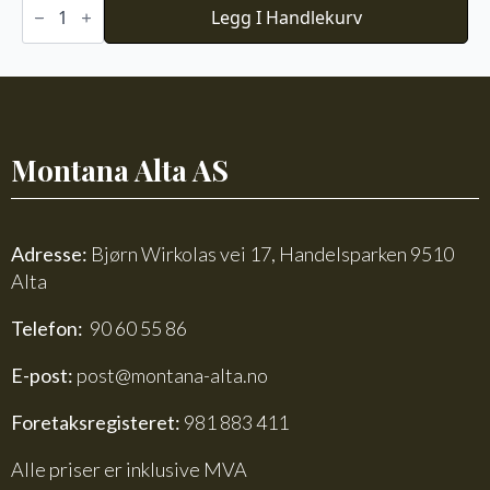
Classic
Legg I Handlekurv
Vacuum
Bottle
1L
antall
Montana Alta AS
Adresse:
Bjørn Wirkolas vei 17, Handelsparken 9510
Alta
Telefon:
90 60 55 86
E-post:
post@montana-alta.no
Foretaksregisteret:
981 883 411
Alle priser er inklusive MVA