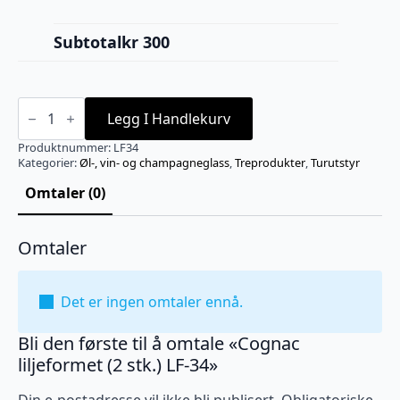
Subtotal
kr 300
Cognac
liljeformet
Legg I Handlekurv
(2
stk.)
Produktnummer:
LF34
LF-
Kategorier:
Øl-, vin- og champagneglass
,
Treprodukter
,
Turutstyr
34
antall
Omtaler (0)
Omtaler
Det er ingen omtaler ennå.
Bli den første til å omtale «Cognac
liljeformet (2 stk.) LF-34»
Din e-postadresse vil ikke bli publisert.
Obligatoriske