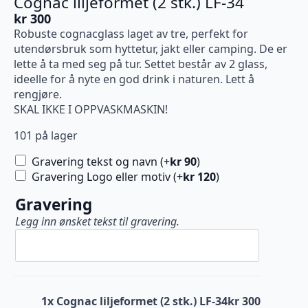
Cognac liljeformet (2 stk.) LF-34
kr
300
Robuste cognacglass laget av tre, perfekt for
utendørsbruk som hyttetur, jakt eller camping. De er
lette å ta med seg på tur. Settet består av 2 glass,
ideelle for å nyte en god drink i naturen. Lett å
rengjøre.
SKAL IKKE I OPPVASKMASKIN!
101 på lager
Gravering tekst og navn (+
kr
90
)
Gravering Logo eller motiv (+
kr
120
)
Gravering
Legg inn ønsket tekst til gravering.
1x
Cognac liljeformet (2 stk.) LF-34
kr 300