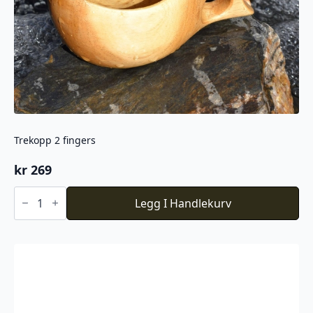
Trekopp 2 fingers
kr
269
Trekopp
2
Legg I Handlekurv
fingers
antall