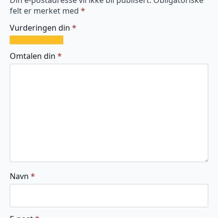
felt er merket med
*
Vurderingen din
*
1
2
3
4
5
av
av
av
av
av
Omtalen din
*
5
5
5
5
5
stjerner
stjerner
stjerner
stjerner
stjerner
Navn
*