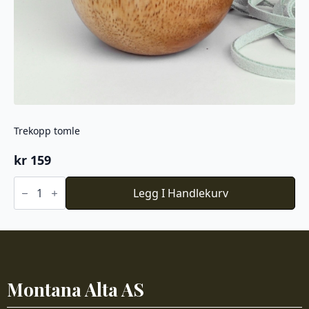
Trekopp tomle
kr
159
Trekopp
tomle
Legg I Handlekurv
antall
Montana Alta AS