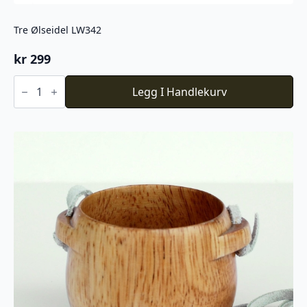
Tre Ølseidel LW342
kr
299
Tre
Ølseidel
Legg I Handlekurv
LW342
antall